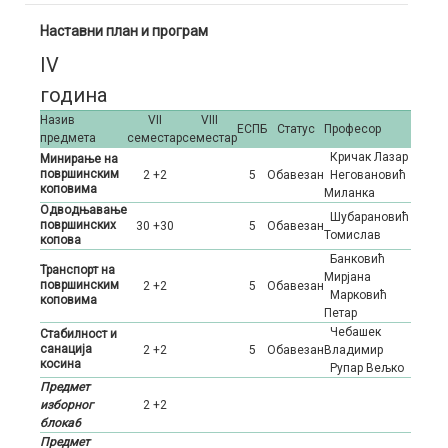
Хидрогеологија
Геологија
Инжењерство нафте и гаса
Наставни план и програм
IV
Геотехника
Хидрогеологија
Геологија
година
Геофизика
Геотехника
Хидрогеологија
Назив
VII
VIII
ЕСПБ
Статус
Професор
Регионална геологија
Геофизика
Геотехника
предмета
семестар
семестар
Кричак Лазар
Минирање на
површинским
Истраживање лежишта минералних сировина
Геофизика
2 +2
5
Oбавезан
Неговановић
коповима
Миланка
Одводњавање
Шубарановић
површинских
30 +30
5
Oбавезан
Томислав
копова
Банковић
Транспорт на
Мирјана
површинским
2 +2
5
Oбавезан
Марковић
коповима
Петар
Чебашек
Стабилност и
санација
2 +2
5
Oбавезан
Владимир
косина
Рупар Вељко
Предмет
изборног
2 +2
блока6
Предмет