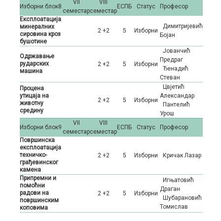
VII
VIII
Изборни блок8
ЕСПБ
Статус
Професор
семестар
семестар
Експлоатација
Димитријевић
минералних
2 +2
5
Изборни
сировина кроз
Бојан
бушотине
Јованчић
Одржавање
Предраг
рударских
2 +2
5
Изборни
Ђенадић
машина
Стеван
Цвјетић
Процена
утицаја на
Александар
2 +2
5
Изборни
животну
Пантелић
средину
Урош
VII
VIII
Изборни блок9
ЕСПБ
Статус
Професор
семестар
семестар
Површинска
експлоатација
техничко-
2 +2
5
Изборни
Кричак Лазар
грађевинског
камена
Припремни и
Игњатовић
помоћни
Драган
радови на
2 +2
5
Изборни
Шубарановић
површинским
Томислав
коповима