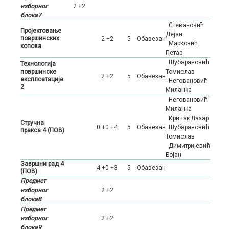
изборног
2 +2
блока7
Стевановић
Пројектовање
Дејан
површинских
2 +2
5
Oбавезан
Марковић
копова
Петар
Шубарановић
Технологија
површинске
Томислав
2 +2
5
Oбавезан
експлоатације
Неговановић
2
Миланка
Неговановић
Миланка
Кричак Лазар
Стручна
0 +0 +4
5
Oбавезан
Шубарановић
пракса 4 (ПОВ)
Томислав
Димитријевић
Бојан
Завршни рад 4
4 +0 +3
5
Oбавезан
(ПОВ)
Предмет
изборног
2 +2
блока8
Предмет
изборног
2 +2
блока9