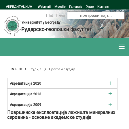
АКРЕДИТАЦИЈА
Webmail
Moodle
Галерија
Упис
Контакт
ћир
|
lat
|
eng
Универзитет у Београду
Рударско-геолошки факултет
РГФ
Студије
Програм студија
Акредитација 2020
Рударско инжењерство
Акредитација 2013
Инжењерство заштите животне средине
Рударско инжењерство
Акредитација 2009
Површинска експлоатација лежишта минералних
Инжењерство нафте и гаса
Инжењерство заштите животне средине
Рударско инжењерство
сировина - основне академске студије
Геологија
Инжењерство нафте и гаса
Инжењерство заштите животне средине и заштите на раду