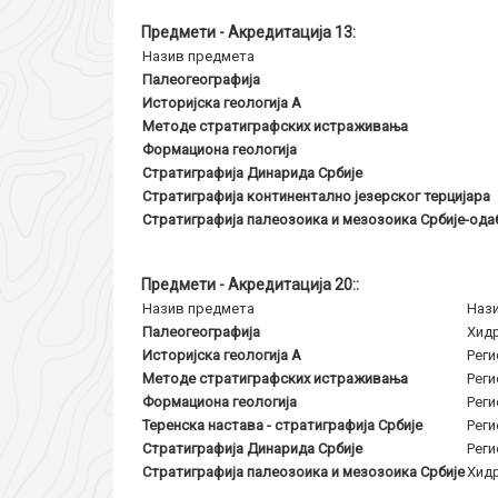
Предмети - Акредитација 13:
Назив предмета
Палеогеографија
Историјска геологија А
Методе стратиграфских истраживања
Формациона геологија
Стратиграфија Динарида Србије
Стратиграфија континентално језерског терцијара
Стратиграфија палеозоика и мезозоика Србије-од
Предмети - Акредитација 20::
Назив предмета
Нази
Палеогеографија
Хидр
Историјска геологија А
Реги
Методе стратиграфских истраживања
Реги
Формациона геологија
Реги
Теренска настава - стратиграфија Србије
Реги
Стратиграфија Динарида Србије
Реги
Стратиграфија палеозоика и мезозоика Србије
Хидр