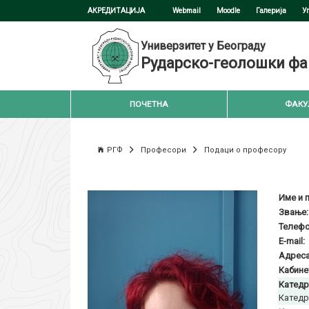
АКРЕДИТАЦИЈА
Webmail
Moodle
Галерија
У
Универзитет у Београду
Рударско-геолошки фа
ПОЧЕТНА
ФАКУ
РГФ
Професори
Подаци о професору
Име и 
Звање:
Телефо
E-mail:
Адреса
Кабине
Катедр
Катедр