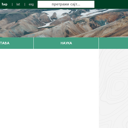
ћир
|
lat
|
eng
ТАВА
НАУКА