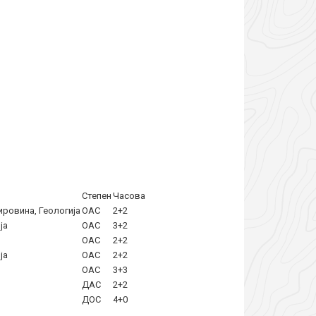
Степен
Часова
ировина, Геологија
ОАС
2+2
ја
ОАС
3+2
ОАС
2+2
ја
ОАС
2+2
ОАС
3+3
ДАС
2+2
ДОС
4+0