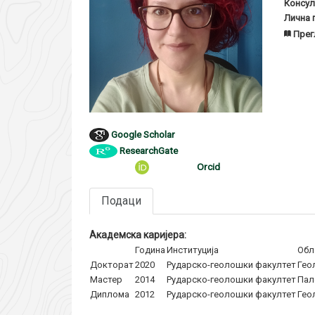
Консул
Лична 
Прег
Google Scholar
ResearchGate
Orcid
Подаци
Академска каријера:
Година
Институција
Обл
Докторат
2020
Рударско-геолошки факултет
Гео
Мастер
2014
Рударско-геолошки факултет
Пал
Диплома
2012
Рударско-геолошки факултет
Гео