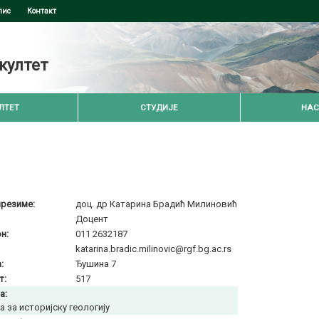
пис
Контакт
култет
ЛТЕТ
СТУДИЈЕ
НАС
презиме:
доц. др Катарина Брадић Милиновић
Доцент
н:
011 2632187
katarina.bradic.milinovic@rgf.bg.ac.rs
:
Ђушина 7
т:
517
а:
а за историјску геологију