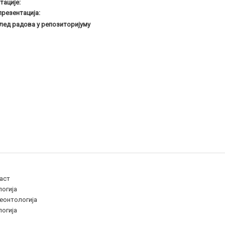
тације:
презентација:
лед радова у репозиторијуму
аст
логија
еонтологија
логија