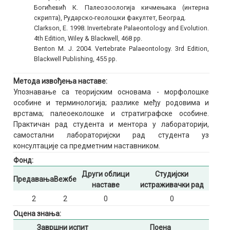
Богићевић К. Палеозоологија кичмењака (интерна
скрипта), Рударско-геолошки факултет, Београд.
Clarkson, E. 1998. Invertebrate Palaeontology and Evolution.
4th Edition, Wiley & Blackwell, 468 pp.
Benton M. J. 2004. Vertebrate Palaeontology. 3rd Edition,
Blackwell Publishing, 455 pp.
Метода извођења наставе:
Упознавање са теоријским основама - морфолошке
особине и терминологија; разлике међу родовима и
врстама; палеоеколошке и стратиграфске особине.
Практичан рад студента и ментора у лабораторији,
самостални лабораторијски рад студента уз
консултације са предметним наставником.
Фонд:
Други облици
Студијски
Предавања
Вежбе
наставе
истраживачки рад
2
2
0
0
Оцена знања:
Завршни испит
Поена