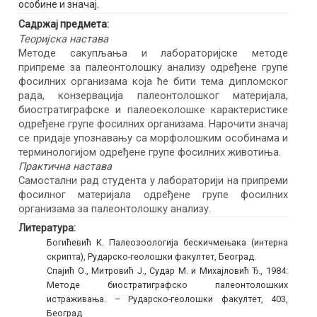
особине и значај.
Садржај предмета:
Теоријска настава
Методе сакупљања и лабораторијске методе
припреме за палеонтолошку анализу одређене групе
фосилних организама која ће бити тема дипломског
рада, конзервација палеонтолошког материјала,
биостратиграфске и палеоеколошке карактеристике
одређене групе фосилних организама. Нарочити значај
се придаје упознавању са морфолошким особинама и
терминологијом одређене групе фосилних животиња.
Практична настава
Самостални рад студента у лабораторији на припреми
фосилног материјала одређене групе фосилних
организама за палеонтолошку анализу.
Литература:
Богићевић К. Палеозоологија бескичмењака (интерна
скрипта), Рударско-геолошки факултет, Београд.
Спајић О., Митровић Ј., Судар М. и Михајловић Ђ., 1984:
Методе биостратиграфско палеонтолошких
истраживања. – Рударско-геолошки факултет, 403,
Београд