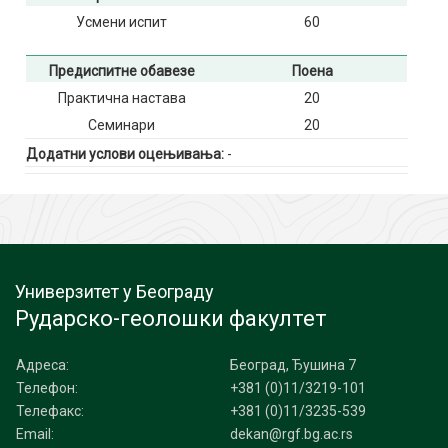
Усмени испит
60
Предиспитне обавезе
Поена
Практична настава
20
Семинари
20
Додатни услови оцењивања:
-
Универзитет у Београду
Рударско-геолошки факултет
Адреса:
Београд, Ђушина 7
Телефон:
+381 (0)11/3219-101
Телефакс:
+381 (0)11/3235-539
Email:
dekan@rgf.bg.ac.rs