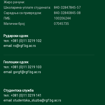
Жиро рачуни:
Школарина-уплате студената:
840-32847845-57
Сарадња са привредом:
840-32840845-08
ПИБ:
100206244
Матични број:
07045735
Рударски одсек
тел.: +381 (0)11 3219 102
email: ro@rgf.bg.ac.rs
Геолошки одсек
тел.: +381 (0)11 3219 103
email: gorgf@rgf.bg.ac.rs
Студентска служба
тел.: +381 (0)11 3219 141
email: studentska_sluzba@rgf.bg.ac.rs