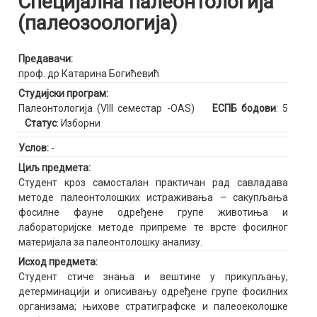
Специјална палеонтологија
(палеозоологија)
Предавачи:
проф. др Катарина Богићевић
Студијски програм:
Палеонтологија (VIII семестар -OAS)
ЕСПБ бодови
: 5
Статус
: Изборни
Услов:
-
Циљ предмета:
Студент кроз самосталан практичан рад савладава
методе палеонтолошких истраживања – сакупљања
фосилне фауне одређене групе животиња и
лабораторијске методе припреме те врсте фосилног
материјала за палеонтолошку анализу.
Исход предмета:
Студент стиче знања и вештине у прикупљању,
детерминацији и описивању одређене групе фосилних
организама; њихове стратиграфске и палеоеколошке