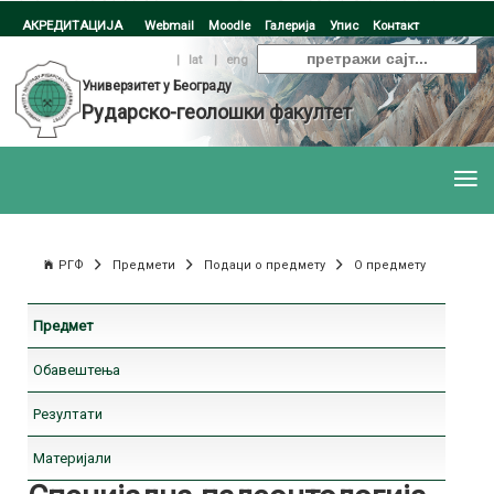
АКРЕДИТАЦИЈА
Webmail
Moodle
Галерија
Упис
Контакт
ћир
|
lat
|
eng
Универзитет у Београду
Рударско-геолошки факултет
РГФ
Предмети
Подаци о предмету
О предмету
Предмет
Обавештења
Резултати
Материјали