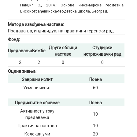
Панџић С., 2014.: Основе инжењерске геодезије,
Високограђевинска-геодетска школа, Београд.
Метода извођења наставе:
Предавања, индивидуални практични теренски рад.
Фонд:
Други облици
Студијски
Предавања
Вежбе
наставе
истраживачки рад
2
2
0
0
Оцена знања:
Завршни испит
Поена
Усмени испит
60
Предиспитне обавезе
Поена
Активност у току
10
предавања
Практична настава
10
Колоквијуми
20