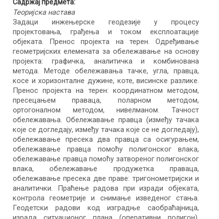
Садржај предмета:
Теоријска настава
Задаци инжењерске геодезије у процесу
пројектовања, грађења и током експлоатације
објеката. Пренос пројекта на терен. Одређивање
геометријских елемената за обележавање на основу
пројекта: графичка, аналитичка и комбинована
метода. Методе обележавања тачке, угла, правца,
косе и хоризонталне дужине, коте, висинске разлике.
Пренос пројекта на терен: координатном методом,
пресецањем праваца, поларном методом,
ортогоналном методом, нивелманом. Тачност
обележавања. Обележавање правца (између тачака
које се догледају, између тачака које се не догледају),
обележавање пресека два правца са осигурањем,
обележавање правца помоћу полигонског влака,
обележавање правца помоћу затвореног полигонског
влака, обележавање продужетка праваца,
обележавање пресека две праве: тригонометријски и
аналитички. Праћење радова при изради објеката,
контрола геометрије и снимање изведеног стања.
Геодетски радови код изградње саобраћајница,
израда ситуационог плана (оперативни полигон),