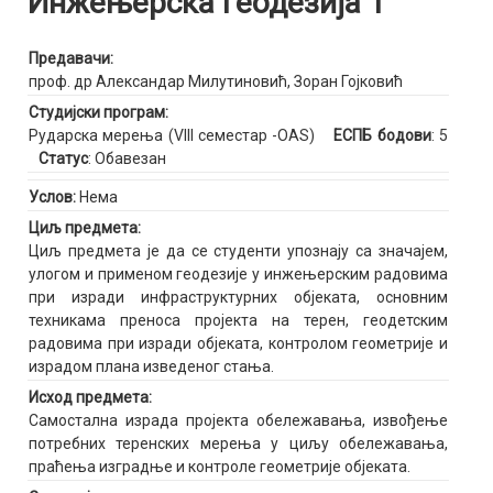
Инжењерска геодезија 1
Предавачи:
проф. др Александар Милутиновић
,
Зоран Гојковић
Студијски програм:
Рударска мерења (VIII семестар -OAS)
ЕСПБ бодови
: 5
Статус
: Обавезан
Услов:
Нема
Циљ предмета:
Циљ предмета је да се студенти упознају са значајем,
улогом и применом геодезије у инжењерским радовима
при изради инфраструктурних објеката, основним
техникама преноса пројекта на терен, геодетским
радовима при изради објеката, контролом геометрије и
израдом плана изведеног стања.
Исход предмета:
Самостална израда пројекта обележавања, извођење
потребних теренских мерења у циљу обележавања,
праћења изградње и контроле геометрије објеката.