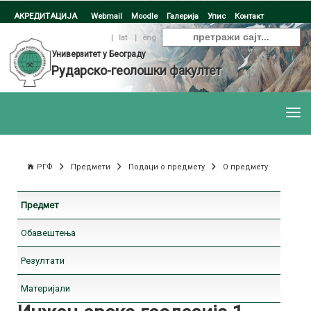
АКРЕДИТАЦИЈА
Webmail
Moodle
Галерија
Упис
Контакт
ћир
|
lat
|
eng
Универзитет у Београду
Рударско-геолошки факултет
РГФ
Предмети
Подаци о предмету
О предмету
Предмет
Обавештења
Резултати
Материјали