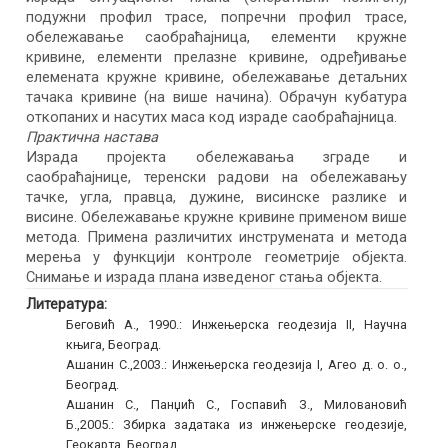
подужни профил трасе, попречни профил трасе,
обележавање саобраћајница, елементи кружне
кривине, елементи прелазне кривине, одређивање
елемената кружне кривине, обележавање детаљних
тачака кривине (на више начина). Обрачун кубатура
откопаних и насутих маса код израде саобраћајница.
Практична настава
Израда пројекта обележавања зграде и
саобраћајнице, теренски радови на обележавању
тачке, угла, правца, дужине, висинске разлике и
висине. Обележавање кружне кривине применом више
метода. Примена различитих инструмената и метода
мерења у функцији контроле геометрије објекта.
Снимање и израда плана изведеног стања објекта.
Литература:
Беговић А., 1990.: Инжењерска геодезија II, Научна
књига, Београд.
Ашанин С.,2003.: Инжењерска геодезија I, Агео д. о. о.,
Београд.
Ашанин С., Панџић С., Госпавић З., Миловановић
Б.,2005.: Збирка задатака из инжењерске геодезије,
Геокарта, Београд.