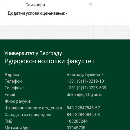
Семинари
0
Додатни услови оцењивања:
-
Универзитет у Београду
Рударско-геолошки факултет
Адреса:
Београд, Ђушина 7
Телефон:
+381 (0)11/3219-101
Телефакс:
+381 (0)11/3235-539
Email:
dekan@rgf.bg.ac.rs
Жиро рачуни:
Школарина-уплате студената:
840-32847845-57
Сарадња са привредом:
840-32840845-08
ПИБ:
100206244
Матични број:
07045735