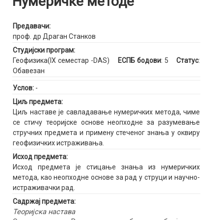
Нумеричке методе
Предавачи:
проф. др Драган Станков
Студијски програм:
Геофизика(IX семестар -DAS)
ЕСПБ бодови
: 5
Статус
:
Обавезан
Услов:
-
Циљ предмета:
Циљ наставе је савладавање нумеричких метода, чиме
се стичу теоријске основе неопходне за разумевање
стручних предмета и примену стеченог знања у оквиру
геофизичких истраживања.
Исход предмета:
Исход предмета је стицање знања из нумеричких
метода, као неопходне основе за рад у струци и научно-
истраживачки рад.
Садржај предмета:
Теоријска настава