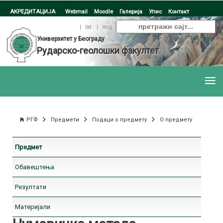
АКРЕДИТАЦИЈА
Webmail
Moodle
Галерија
Упис
Контакт
ћир
|
lat
|
eng
Универзитет у Београду
Рударско-геолошки факултет
РГФ
Предмети
Подаци о предмету
О предмету
Предмет
Обавештења
Резултати
Материјали