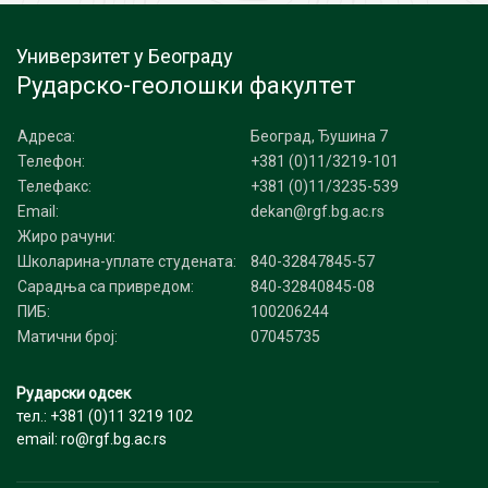
Универзитет у Београду
Рударско-геолошки факултет
Адреса:
Београд, Ђушина 7
Телефон:
+381 (0)11/3219-101
Телефакс:
+381 (0)11/3235-539
Email:
dekan@rgf.bg.ac.rs
Жиро рачуни:
Школарина-уплате студената:
840-32847845-57
Сарадња са привредом:
840-32840845-08
ПИБ:
100206244
Матични број:
07045735
Рударски одсек
тел.: +381 (0)11 3219 102
email: ro@rgf.bg.ac.rs