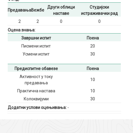
Други облици
Студијски
Предавања
Вежбе
наставе
истраживачки рад
2
2
0
0
Оцена знања:
Завршни испит
Поена
Писмени испит
20
Усмени испит
30
Предиспитне обавезе
Поена
Активност у току
10
предавања
Практична настава
10
Колоквијуми
30
Додатни услови оцењивања:
-