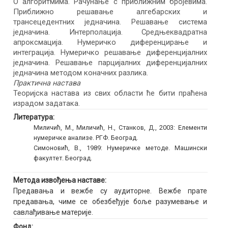
О алгоритмима. Рачунање с приближним бројевима.
Приближно решавање алгебарских и
трансецедентних једначина. Решавање система
једначина. Интерполација. Средњеквадратна
апроксмација. Нумеричко диференцирање и
интеграција. Нумеричко решавање диференцијалних
једначина. Решавање парцијалних диференцијалних
једначина методом коначних разлика.
Практична настава
Теоријска настава из свих области ће бити праћена
израдом задатака.
Литература:
Миличић, М., Миличић, Н., Станков, Д., 2003: Елементи
нумеричке анализе. РГФ. Београд.
Симоновић, В., 1989: Нумеричке методе. Машински
факултет. Београд.
Метода извођења наставе:
Предавања и вежбе су аудиторне. Вежбе прате
предавања, чиме се обезбеђује боље разумевање и
савлађивање материје.
Фонд: