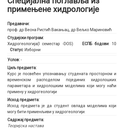
Специјална поглавља из
примењене хидрологије
Предавачи:
проф. др Весна Ристић Вакањац
,
др Вељко Мариновић
Студијски програм:
Хидрогеологија(I семестар -DOS)
ЕСПБ бодови
: 10
Статус
: Изборни
Услов:
-
Циљ предмета:
Курс је посвећен упознавању студената просторном и
временском расподелом појединих хидролошких
параметара и хидролошким моделима који могу наћи
примену у хидрогеологији
Исход предмета:
Исход предмета је да студент овлада моделима који
могу бити применљиви у хидрогеологији.
Садржај предмета:
Теоријска настава