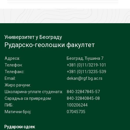
Универзитет у Београду
Рударско-геолошки факултет
Адреса:
Београд, Ђушина 7
Телефон:
+381 (0)11/3219-101
Телефакс:
+381 (0)11/3235-539
Email:
dekan@rgf.bg.ac.rs
Жиро рачуни:
Школарина-уплате студената:
840-32847845-57
Сарадња са привредом:
840-32840845-08
ПИБ:
100206244
Матични број:
07045735
Рударски одсек