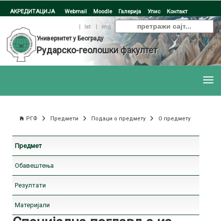
АКРЕДИТАЦИЈА
Webmail
Moodle
Галерија
Упис
Контакт
ћир
|
lat
|
eng
Универзитет у Београду
Рударско-геолошки факултет
РГФ
Предмети
Подаци о предмету
О предмету
Предмет
Обавештења
Резултати
Материјали