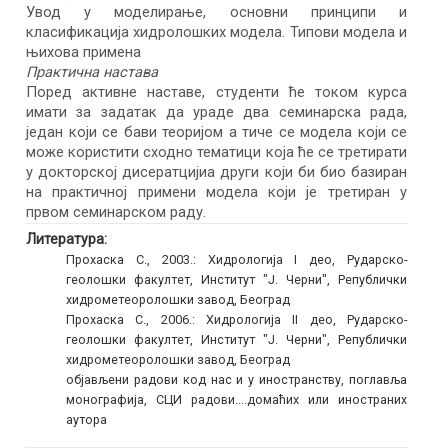
Увод у моделирање, основни принципи и
класификација хидролошких модела. Типови модела и
њихова примена
Практична настава
Поред активне наставе, студенти ће током курса
имати за задатак да ураде два семинарска рада,
један који се бави теоријом а тиче се модела који се
може користити сходно тематици која ће се третирати
у докторској дисератцијиа други који би био базиран
на практичној примени модела који је третиран у
првом семинарском раду.
Литература:
Прохаска С., 2003.: Хидрологија I део, Рударско-
геолошки факултет, Институт "Ј. Черни", Републички
хидрометеоролошки завод, Београд
Прохаска С., 2006.: Хидрологија II део, Рударско-
геолошки факултет, Институт "Ј. Черни", Републички
хидрометеоролошки завод, Београд
објављени радови код нас и у иностранству, поглавља
монографија, СЦИ радови....домаћих или иностраних
аутора