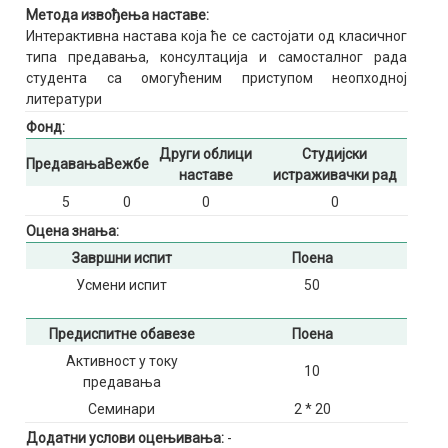
Метода извођења наставе:
Интерактивна настава која ће се састојати од класичног
типа предавања, консултација и самосталног рада
студента са омогућеним приступом неопходној
литератури
Фонд:
Други облици
Студијски
Предавања
Вежбе
наставе
истраживачки рад
5
0
0
0
Оцена знања:
Завршни испит
Поена
Усмени испит
50
Предиспитне обавезе
Поена
Активност у току
10
предавања
Семинари
2 * 20
Додатни услови оцењивања:
-