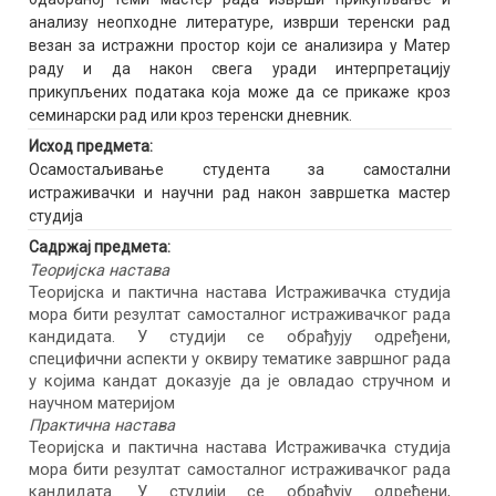
анализу неопходне литературе, изврши теренски рад
везан за истражни простор који се анализира у Матер
раду и да након свега уради интерпретацију
прикупљених података која може да се прикаже кроз
семинарски рад или кроз теренски дневник.
Исход предмета:
Осамостаљивање студента за самостални
истраживачки и научни рад након завршетка мастер
студија
Садржај предмета:
Теоријска настава
Теоријска и пактична настава Истраживачка студија
мора бити резултат самосталног истраживачког рада
кандидата. У студији се обрађују одређени,
специфични аспекти у оквиру тематике завршног рада
у којима кандат доказује да је овладао стручном и
научном материјом
Практична настава
Теоријска и пактична настава Истраживачка студија
мора бити резултат самосталног истраживачког рада
кандидата. У студији се обрађују одређени,