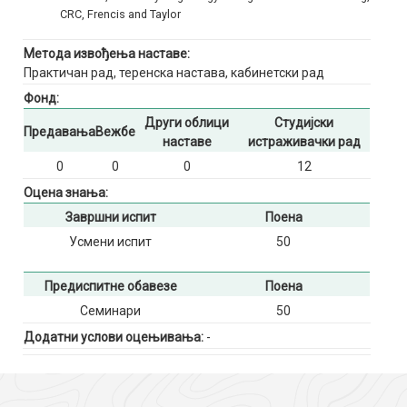
CRC, Frencis and Taylor
Метода извођења наставе:
Практичан рад, теренска настава, кабинетски рад
Фонд:
Други облици
Студијски
Предавања
Вежбе
наставе
истраживачки рад
0
0
0
12
Оцена знања:
Завршни испит
Поена
Усмени испит
50
Предиспитне обавезе
Поена
Семинари
50
Додатни услови оцењивања:
-