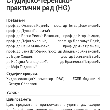
Студијско-теренско-
практични рад (HG)
Предавачи:
проф. др Оливера Крунић
,
проф. др Петар Докмановић
,
проф. др Душан Поломчић
,
проф. др Весна Ристић Вакањац
,
проф. др Игор Јемцов
,
проф. др Дејан Миленић
,
проф. др Драгољуб Бајић
,
проф. др Саша Милановић
,
проф. др Ана Врањеш
,
проф. др Јана Штрбачки
,
проф. др Владимир Живановић
,
др Бојан Хајдин
,
доц. др Љиљана Васић
,
др Небојша Атанацковић
,
др Бранислав Петровић
,
др Маја Тодоровић
Студијски програм:
Хидрогеологија(X семестар -DAS)
ЕСПБ бодови
: 4
Статус
: Обавезан
Услов:
-
Циљ предмета:
Циљ предмета је припремање студента да, сходно
одабраној теми мастер рада изврши прикупљање и