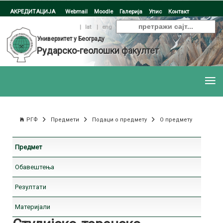
АКРЕДИТАЦИЈА
Webmail
Moodle
Галерија
Упис
Контакт
ћир
|
lat
|
eng
Универзитет у Београду
Рударско-геолошки факултет
РГФ
Предмети
Подаци о предмету
О предмету
Предмет
Обавештења
Резултати
Материјали