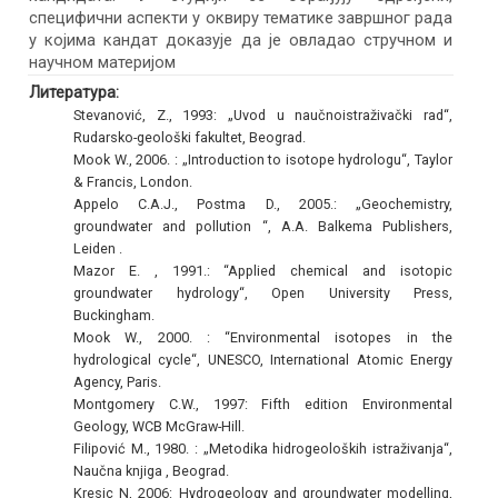
специфични аспекти у оквиру тематике завршног рада
у којима кандат доказује да је овладао стручном и
научном материјом
Литература:
Stevanović, Z., 1993: „Uvod u naučnoistraživački rad“,
Rudarsko-geološki fakultet, Beograd.
Mook W., 2006. : „Introduction to isotope hydrologu“, Taylor
& Francis, London.
Appelo C.A.J., Postma D., 2005.: „Geochemistry,
groundwater and pollution “, A.A. Balkema Publishers,
Leiden .
Mazor E. , 1991.: “Applied chemical and isotopic
groundwater hydrology“, Open University Press,
Buckingham.
Mook W., 2000. : “Environmental isotopes in the
hydrological cycle“, UNESCO, International Atomic Energy
Agency, Paris.
Montgomery C.W., 1997: Fifth edition Environmental
Geology, WCB McGraw-Hill.
Filipović M., 1980. : „Metodika hidrogeoloških istraživanja“,
Naučna knjiga , Beograd.
Kresic N, 2006: Hydrogeology and groundwater modelling,