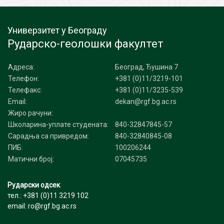
Универзитет у Београду
Рударско-геолошки факултет
Адреса:
Београд, Ђушина 7
Телефон:
+381 (0)11/3219-101
Телефакс:
+381 (0)11/3235-539
Email:
dekan@rgf.bg.ac.rs
Жиро рачуни:
Школарина-уплате студената:
840-32847845-57
Сарадња са привредом:
840-32840845-08
ПИБ:
100206244
Матични број:
07045735
Рударски одсек
тел.: +381 (0)11 3219 102
email: ro@rgf.bg.ac.rs