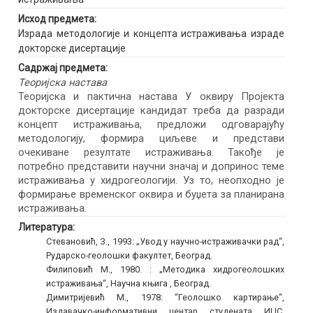
Исход предмета:
Израда методологије и концепта истраживања израде
докторске дисертације
Садржај предмета:
Теоријска настава
Теоријска и пактична настава У оквиру Пројекта
докторске дисертације кандидат треба да разради
концепт истраживања, предложи одговарајућу
методологију, формира циљеве и представи
очекиване резултате истраживања. Такође је
потребно представити научни значај и допринос теме
истраживања у хидрогеологији. Уз то, неопходно је
формирање временског оквира и буџета за планирана
истраживања.
Литература:
Стевановић, З., 1993: „Увод у научно-истраживачки рад“,
Рударско-геолошки факултет, Београд.
Филиповић М., 1980. : „Методика хидрогеолошких
истраживања“, Научна књига , Београд.
Димитријевић М., 1978: “Геолошко картирање“,
Издавачко-информативни центар студената ИЦС,