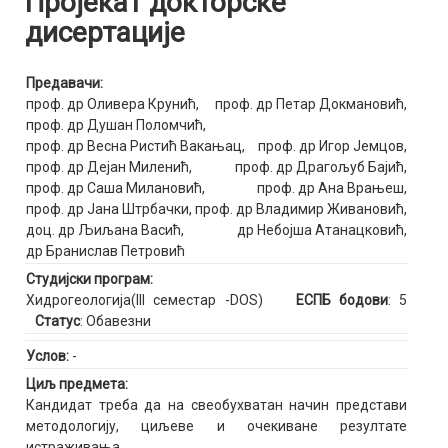
Пројекат докторске
дисертације
Предавачи:
проф. др Оливера Крунић
,
проф. др Петар Докмановић
,
проф. др Душан Поломчић
,
проф. др Весна Ристић Вакањац
,
проф. др Игор Јемцов
,
проф. др Дејан Миленић
,
проф. др Драгољуб Бајић
,
проф. др Саша Милановић
,
проф. др Ана Врањеш
,
проф. др Јана Штрбачки
,
проф. др Владимир Живановић
,
доц. др Љиљана Васић
,
др Небојша Атанацковић
,
др Бранислав Петровић
Студијски програм:
Хидрогеологија(III семестар -DOS)
ЕСПБ бодови
: 5
Статус
: Обавезни
Услов:
-
Циљ предмета:
Кандидат треба да на свеобухватан начин представи
методологију, циљеве и очекиване резултате
истраживања