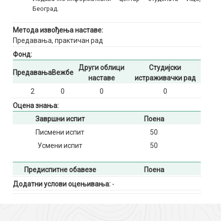
Београд.
Метода извођења наставе:
Предавања, практичан рад
Фонд:
Други облици
Студијски
Предавања
Вежбе
наставе
истраживачки рад
2
0
0
0
Оцена знања:
Завршни испит
Поена
Писмени испит
50
Усмени испит
50
Предиспитне обавезе
Поена
Додатни услови оцењивања:
-