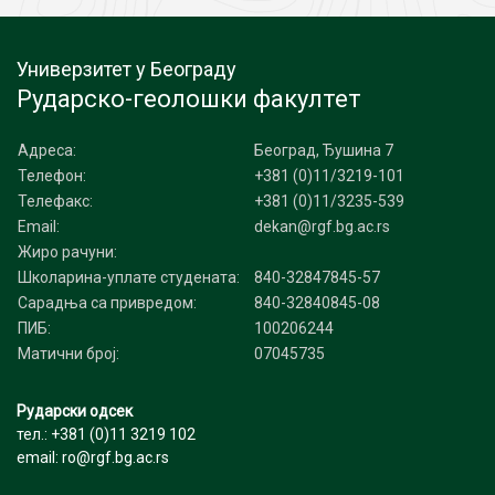
Универзитет у Београду
Рударско-геолошки факултет
Адреса:
Београд, Ђушина 7
Телефон:
+381 (0)11/3219-101
Телефакс:
+381 (0)11/3235-539
Email:
dekan@rgf.bg.ac.rs
Жиро рачуни:
Школарина-уплате студената:
840-32847845-57
Сарадња са привредом:
840-32840845-08
ПИБ:
100206244
Матични број:
07045735
Рударски одсек
тел.: +381 (0)11 3219 102
email: ro@rgf.bg.ac.rs