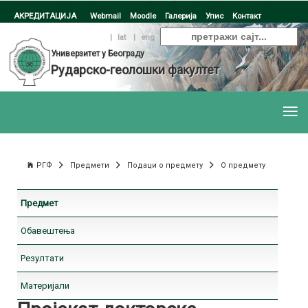
АКРЕДИТАЦИЈА
Webmail
Moodle
Галерија
Упис
Контакт
ћир
|
lat
|
eng
Универзитет у Београду
Рударско-геолошки факултет
РГФ
Предмети
Подаци о предмету
О предмету
Предмет
Обавештења
Резултати
Материјали