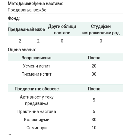
Метода извођења наставе:
Предавања, вежбе
Фонд:
Други облици
Студијски
Предавања
Вежбе
наставе
истраживачки рад
2
2
0
0
Оцена знања:
Завршни испит
Поена
Усмени испит
20
Писмени испит
30
Предиспитне обавезе
Поена
Активност у току
5
предавања
Практична настава
5
Колоквијуми
30
Семинари
10