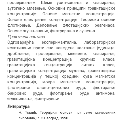
просејавањем. Шеме уситњавања и класирања,
аутогено млевење. Основни принципи гравитацијске
концентрације: Основе магнетне концентрације:
Основе електричне концентрације: Теориски основи
флотирања, Деловање флотацијских реагенаса.
Основе згушњавања, филтрирања и сушења..
Практична настава
Одговарајућа експеримантална, лабораторијска
испитивања прате све наведене наставне јединице:
дробљење, просејавање, млевење, класирање,
гравитацијска концентрација крупних класа,
гравитацијска концентрација ситних класа,
гравитацијска концентрација муљева, гравитацијака
концентрација у тешкој средини, сува магнетска
концентрација, мокра магнетска концентрација,
флотирање олово-цинкових руда, флотирање
бакрових руда, флотирање руде антимона,
згушњавање, филтрирање.
Литература:
Н. Ћалић, Теоријски основи припреме минералних
сировина, РГФ Београд, 1990.