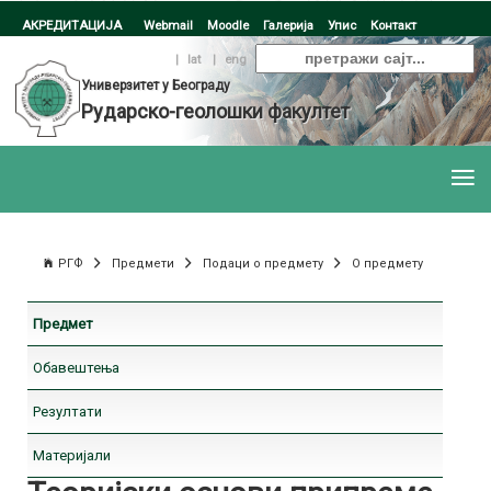
АКРЕДИТАЦИЈА
Webmail
Moodle
Галерија
Упис
Контакт
ћир
|
lat
|
eng
Универзитет у Београду
Рударско-геолошки факултет
РГФ
Предмети
Подаци о предмету
О предмету
Предмет
Обавештења
Резултати
Материјали