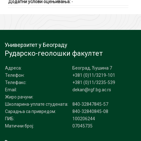
Додатни услови оцењивања:
-
Универзитет у Београду
Рударско-геолошки факултет
Адреса:
Београд, Ђушина 7
Телефон:
+381 (0)11/3219-101
Телефакс:
+381 (0)11/3235-539
Email:
dekan@rgf.bg.ac.rs
Жиро рачуни:
Школарина-уплате студената:
840-32847845-57
Сарадња са привредом:
840-32840845-08
ПИБ:
100206244
Матични број:
07045735