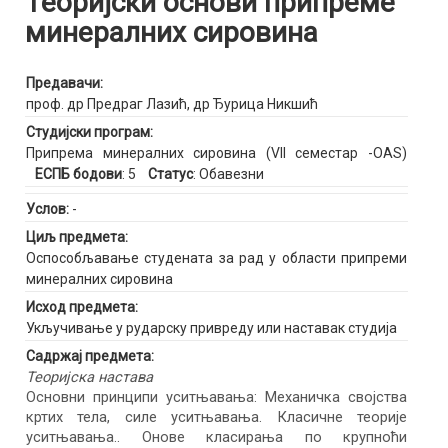
Теоријски основи припреме
минералних сировина
Предавачи:
проф. др Предраг Лазић
,
др Ђурица Никшић
Студијски програм:
Припрема минералних сировина (VII семестар -OAS)
ЕСПБ бодови
: 5
Статус
: Обавезни
Услов:
-
Циљ предмета:
Оспособљавање студената за рад у области припреми
минералних сировина
Исход предмета:
Укључивање у рударску привреду или наставак студија
Садржај предмета:
Теоријска настава
Основни принципи уситњавања: Механичка својства
кртих тела, силе уситњавања. Класичне теорије
уситњавања.. Oнове класирања по крупноћи