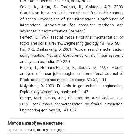
rock. Acta mechanica sinica, Vol.4, No.3.
Sezer, A., Altun, S., Erdogan, D., Goktepe, A.B. 2008.
Correlation between CBR strength and fractal dimensions
of sands. Proceedings of 12th International Conference of
International Association for computer methods and
advances in geomechanics (IACMAG),
Perfect, E. 1997. Fractal models for the fragmentation of
rocks and soils: a review. Engineering geology 48, 185-198
Pal, S.K., Chakravarty, D. 2003. Rock mass characterization
using fractals. National Conference on nonlinear systems
and dynamics, India, 217-220.
Belem, T., Homand-Etienne, F., Souley, M. 1997. Fractal
analysis of shear joint roughness.International Journal of
Rock mechanics and mining sciences. Vo.34, 1-11.
Kolymbas, D. 2003. Fractals in geotechnical engineering.
Exploratory Workshop, Innsbruck, 1-147
Badge, M.N., Raina, A.K., Chakraborty, A.K., Jethwa, J.L.
2002. Rock mass characterization by fractal dimension.
Engineering geology 63, 141-155.
Метода извођења наставе:
презентације, консултације