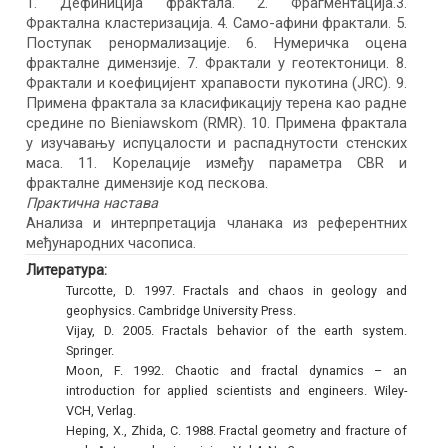
1. Дефиниција фрактала. 2. Фрагментација.3.
Фрактална кластеризација. 4. Само-афини фрактали. 5.
Поступак ренормализације. 6. Нумеричка оцена
фракталне димензије. 7. Фрактали у геотектоници. 8.
Фрактали и коефицијент храпавости пукотина (JRC). 9.
Примена фрактала за класификацију терена као радне
средине по Bieniawskom (RMR). 10. Примена фрактала
у изучавању испуцалости и распаднутости стенских
маса. 11. Корелације између параметра CBR и
фракталне димензије код пескова.
Практична настава
Анализа и интерпретација чланака из референтних
међународних часописа.
Литература:
Turcotte, D. 1997. Fractals and chaos in geology and
geophysics. Cambridge University Press.
Vijay, D. 2005. Fractals behavior of the earth system.
Springer.
Moon, F. 1992. Chaotic and fractal dynamics – an
introduction for applied scientists and engineers. Wiley-
VCH, Verlag.
Heping, X., Zhida, C. 1988. Fractal geometry and fracture of