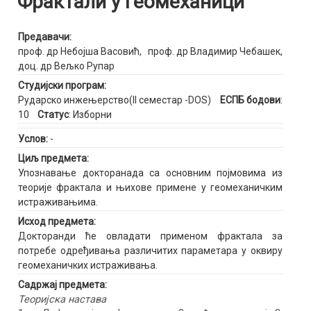
Фрактали у геомеханици
Предавачи:
проф. др Небојша Васовић
,
проф. др Владимир Чебашек
,
доц. др Вељко Рупар
Студијски програм:
Рударско инжењерство(II семестар -DOS)
ЕСПБ бодови
:
10
Статус
: Изборни
Услов:
-
Циљ предмета:
Упознавање докторанада са основним појмовима из
теорије фрактала и њихове примене у геомеханичким
истраживањима.
Исход предмета:
Докторанди ће овладати применом фрактала за
потребе одређивања различитих параметара у оквиру
геомеханичких истраживања.
Садржај предмета:
Теоријска настава