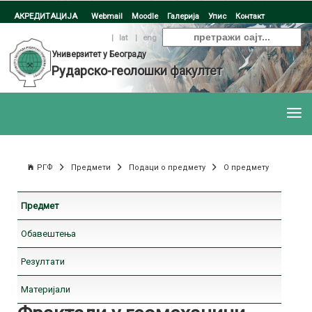
АКРЕДИТАЦИЈА
Webmail
Moodle
Галерија
Упис
Контакт
ћир
|
lat
|
eng
Универзитет у Београду
Рударско-геолошки факултет
РГФ
Предмети
Подаци о предмету
О предмету
Предмет
Обавештења
Резултати
Материјали