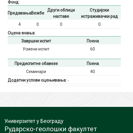
Фонд:
Други облици
Студијски
Предавања
Вежбе
наставе
истраживачки рад
4
0
0
0
Оцена знања:
Завршни испит
Поена
Усмени испит
60
Предиспитне обавезе
Поена
Семинари
40
Додатни услови оцењивања:
-
Универзитет у Београду
Рударско-геолошки факултет