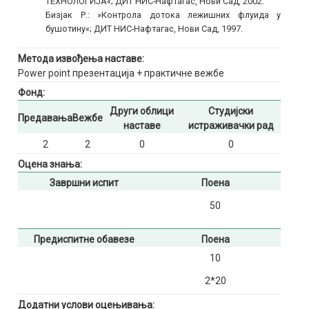
ТЕХНОЛОГИЈА«; ДИТ НИС-Нафтагас, Нови Сад, 2002.
Бизјак Р.: »Контрола дотока лежишних флуида у
бушотину«; ДИТ НИС-Нафтагас, Нови Сад, 1997.
Метода извођења наставе:
Pоwer point презентација + практичне вежбе
Фонд:
Други облици
Студијски
Предавања
Вежбе
наставе
истраживачки рад
2
2
0
0
Оцена знања:
Завршни испит
Поена
50
Предиспитне обавезе
Поена
10
2*20
Додатни услови оцењивања: