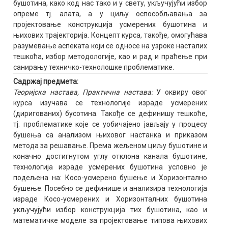
бушотина, како код нас тако и у свету, укључујући избор
опреме тј. алата, а у циљу оспособљавања за
пројектовање конструкција усмерених бушотина и
њихових трајекторија. Концепт курса, такође, омогућава
разумевање аспеката који се односе на узроке насталих
тешкоћа, избор методологије, као и рад и праћење при
санирању техничко-технолошке проблематике.
Садржај предмета:
Теоријска настава, Практична настава:
У оквиру овог
курса изучава се технологије израде усмерених
(диригованих) бусотина. Такође се дефинишу тешкоће,
тј. проблематике које се уобичајено јављају у процесу
бушења са анализом њиховог настанка и приказом
метода за решавање. Према жељеном циљу бушотине и
коначно достигнутом углу отклона канала бушотине,
технологија израде усмерених бушотина условно је
подељена на: Косо-усмерено бушење и Хоризонтално
бушење. Посебно се дефинише и анализира технологија
израде Косо-усмерених и Хоризонталних бушотина
укључујући избор конструкција тих бушотина, као и
математичке моделе за пројектовање типова њихових