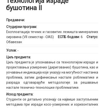
Технологија израде
бушотина II
Предавачи:
Студијски програм:
Експлоатација течних и гасовитих лежишта минералних
сировина (VII семестар -OAS)
ЕСПБ бодови
: 6
Статус
:
Обавезан
Услов:
-
Циљ предмета:
Циљ предмета је упознавање са технологијом израде и
пројектовања усмерених (диригованих) бушотина, као и
уочавање индикација које указују на могућност настанка
проблема, затим дефинисање настале роблематике и
разрада одговарајуће методологије за решавање
настале техничко-технолошке проблематике.
Исход предмета:
Студенти се детаљно упознају са највише заступљеним
методама при изради косо-усмерених и хоризонталних