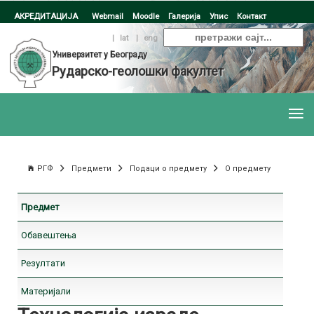
АКРЕДИТАЦИЈА
Webmail
Moodle
Галерија
Упис
Контакт
ћир
|
lat
|
eng
Универзитет у Београду
Рударско-геолошки факултет
РГФ
Предмети
Подаци о предмету
О предмету
Предмет
Обавештења
Резултати
Материјали