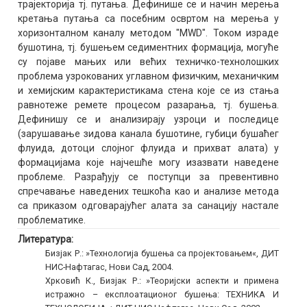
трајекторија тј. путања. Дефинише се и начин мерења
кретања путања са посебним освртом на мерења у
хоризонталном каналу методом "MWD". Током израде
бушотина, тј. бушењем седиментних формација, могуће
су појаве мањих или већих техничко-технолошких
проблема узрокованих углавном физичким, механичким
и хемијским карактеристикама стена које се из стања
равнотеже ремете процесом разарања, тј. бушења.
Дефинишу се и анализирају узроци и последице
(зарушавање зидова канала бушотине, губици бушаћег
флуида, дотоци слојног флуида и прихват алата) у
формацијама које најчешће могу изазвати наведене
проблеме. Разрађују се поступци за превентивно
спречавање наведених тешкоћа као и анализе метода
са приказом одговарајућег алата за санацију настале
проблематике.
Литература:
Бизјак Р.: »Технологија бушења са пројектовањем«, ДИТ
НИС-Нафтагас, Нови Сад, 2004.
Хрковић К., Бизјак Р.: »Теоријски аспекти и примена
истражно – експлоатационог бушења: ТЕХНИКА И