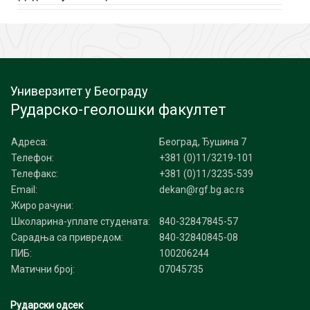
Универзитет у Београду
Рударско-геолошки факултет
Адреса:
Београд, Ђушина 7
Телефон:
+381 (0)11/3219-101
Телефакс:
+381 (0)11/3235-539
Email:
dekan@rgf.bg.ac.rs
Жиро рачуни:
Школарина-уплате студената:
840-32847845-57
Сарадња са привредом:
840-32840845-08
ПИБ:
100206244
Матични број:
07045735
Рударски одсек