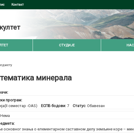
пис
Контакт
култет
ЛТЕТ
СТУДИЈЕ
НАС
редмету
тематика минерала
ачи:
ски програм:
ија(II семестар -OAS)
ЕСПБ бодови
: 7
Статус
: Обавезан
:
Нема
едмета:
е основног знања о елементарном саставном делу земљине коре – ми