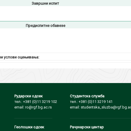
Завршни испит
Предиспитне обавезе
и услови оцењивања:
Рударски одсек
Студентска служба
тел.: +381 (0)11 3219 102
тел.: +381 (0)11 3219 141
email: ro@rgf.bg.ac.rs
email: studentska_sluzba@rgf.bg.ac
Геолошки одсек
Рачунарски центар