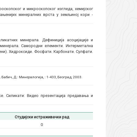
оскопског и микроскопског изгледа, хемијског
ањенијих минералних врста у земљиној кори -
икатних минерала. Дефиниција асоцијације и
 минерала. Самородни елементи. Интерметална
ени). Хидроксиди. Фосфати. Карбонати. Сулфати.
.
Бабич, Д.: Минералогија, : 1-433, Београд, 2003.
ке. Силикати: Видео презентација предавања и
Студијски истраживачки рад
0