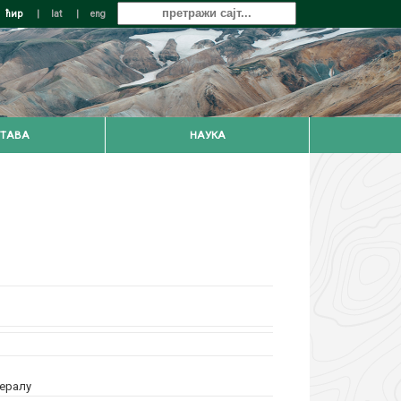
ћир
|
lat
|
eng
ТАВА
НАУКА
нералу