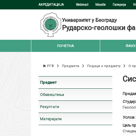
АКРЕДИТАЦИЈА
Webmail
Moodle
Галерија
У
Универзитет у Београду
Рударско-геолошки фа
ПОЧЕТНА
ФАКУ
РГФ
Предмети
Подаци о предмету
О п
Сис
Предмет
Предав
Обавештења
Студиј
Резултати
Геолог
Услов
Материјали
Циљ пр
Стицањ