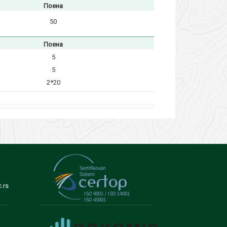
Поена
50
Поена
5
5
2*20
.rs