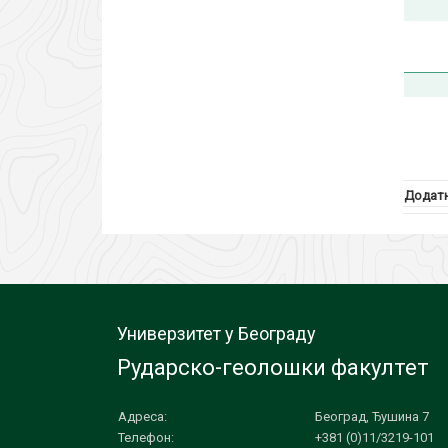
Додатн
Универзитет у Београду
Рударско-геолошки факултет
Адреса:
Београд, Ђушина 7
Телефон:
+381 (0)11/3219-101