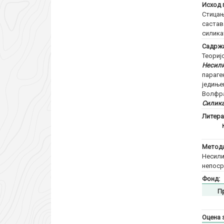
Исход 
Стицањ
састав
силика
Садржа
Теориј
Несил
параге
једиње
Волфра
Силик
Литера
Метода
Несили
непоср
Фонд:
П
Оцена 