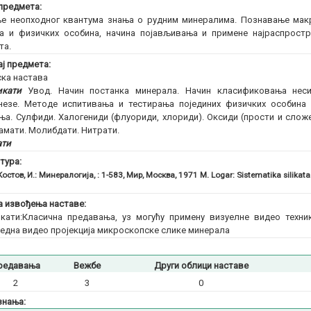
предмета:
е неопходног квантума знања о рудним минералима. Познавање макр
а и физичких особина, начинa појављивања и примене најраспростр
та.
ј предмета:
ска настава
икати
Увод. Начин постанка минерала. Начин класификовања несил
незе. Методе испитивања и тестирања појединих физичких особина
ња. Сулфиди. Халогениди (флуориди, хлориди). Оксиди (прости и слож
мати. Молибдати. Нитрати.
ати
тура:
Костов, И.: Минералогија, : 1-583, Мир, Москва, 1971 M. Logar: Sistematika silikata
 извођења наставе:
кати:Класична предавања, уз могућу примену визуелне видео техни
една видео пројекција микроскопске слике минерала
редавања
Вежбе
Други облици наставе
2
3
0
знања: