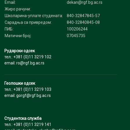
Email:
dekan@rgf.bg.ac.rs
Жиро рачуни:
Школарина-уплате студената:
840-32847845-57
Сарадња са привредом:
840-32840845-08
ПИБ:
100206244
Матични број:
07045735
Рударски одсек
тел.: +381 (0)11 3219 102
email: ro@rgf.bg.ac.rs
Геолошки одсек
тел.: +381 (0)11 3219 103
email: gorgf@rgf.bg.ac.rs
Студентска служба
тел.: +381 (0)11 3219 141