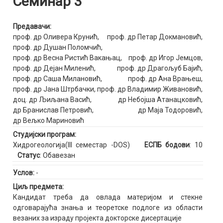
Семинар 3
Предавачи:
проф. др Оливера Крунић
,
проф. др Петар Докмановић
,
проф. др Душан Поломчић
,
проф. др Весна Ристић Вакањац
,
проф. др Игор Јемцов
,
проф. др Дејан Миленић
,
проф. др Драгољуб Бајић
,
проф. др Саша Милановић
,
проф. др Ана Врањеш
,
проф. др Јана Штрбачки
,
проф. др Владимир Живановић
,
доц. др Љиљана Васић
,
др Небојша Атанацковић
,
др Бранислав Петровић
,
др Маја Тодоровић
,
др Вељко Мариновић
Студијски програм:
Хидрогеологија(III семестар -DOS)
ЕСПБ бодови
: 10
Статус
: Обавезан
Услов:
-
Циљ предмета:
Кандидат треба да овлада материјом и стекне
одговарајућа знања и теоретске подлоге из области
везаних за израду пројекта докторске дисертације