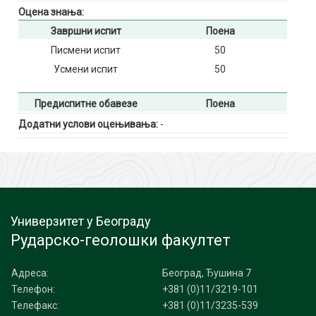
Оцена знања:
Завршни испит
Поена
Писмени испит
50
Усмени испит
50
Предиспитне обавезе
Поена
Додатни услови оцењивања:
-
Универзитет у Београду
Рударско-геолошки факултет
Адреса:
Београд, Ђушина 7
Телефон:
+381 (0)11/3219-101
Телефакс:
+381 (0)11/3235-539