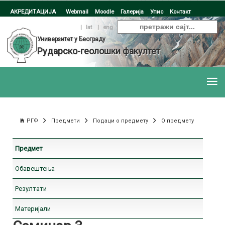
АКРЕДИТАЦИЈА
Webmail
Moodle
Галерија
Упис
Контакт
ћир
|
lat
|
eng
Универзитет у Београду
Рударско-геолошки факултет
РГФ
Предмети
Подаци о предмету
О предмету
Предмет
Обавештења
Резултати
Материјали