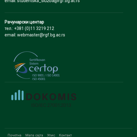
email: studentska_sluzba@rgf.bg.ac.rs
Рачунарски центар
тел.: +381 (0)11 3219 212
email: webmaster@rgf.bg.ac.rs
Почетна
Мапа сајта
Упис
Контакт