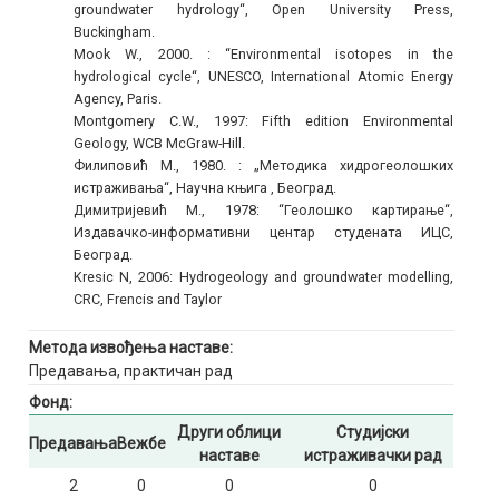
groundwater hydrology“, Open University Press,
Buckingham.
Mook W., 2000. : “Environmental isotopes in the
hydrological cycle“, UNESCO, International Atomic Energy
Agency, Paris.
Montgomery C.W., 1997: Fifth edition Environmental
Geology, WCB McGraw-Hill.
Филиповић М., 1980. : „Методика хидрогеолошких
истраживања“, Научна књига , Београд.
Димитријевић М., 1978: “Геолошко картирање“,
Издавачко-информативни центар студената ИЦС,
Београд.
Kresic N, 2006: Hydrogeology and groundwater modelling,
CRC, Frencis and Taylor
Метода извођења наставе:
Предавања, практичан рад
Фонд:
Други облици
Студијски
Предавања
Вежбе
наставе
истраживачки рад
2
0
0
0