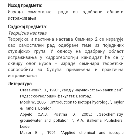
Исход предмета:
Израда самосталног рада из одабране области
истраживања
Садржај предмета:
Теоријска настава
Теоријска и пактична настава Семинар 2 се израђује
као самостални рад одабране теме из појединих
студијских група. У односу на одабрану област
истраживања у хидрогеологији кандидат ће се у
оквиру овог курса – израде семинара теоретски
оспособити за будућа примењена и практична
истраживања.
Литература:
Стевановић, З., 1993: „Увод у научноистраживачки рад“,
Рударско-геолошки факултет, Београд.
Mook W., 2006. : „Introduction to isotope hydrologu“, Taylor
& Francis, London.
Appelo C.A.J., Postma D., 2005.: „Geochemistry,
groundwater and pollution “, A.A. Balkema Publishers,
Leiden .
Mazor E. , 1991.: “Applied chemical and isotopic