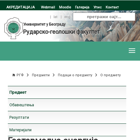
АКРЕДИТАЦИЈА
Webmail
Moodle
Галерија
Упис
Контакт
ћир
|
lat
|
eng
Универзитет у Београду
Рударско-геолошки факултет
РГФ
Предмети
Подаци о предмету
О предмету
Предмет
Обавештења
Резултати
Материјали