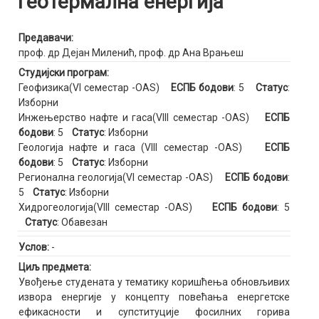
Геотермална енергија
Предавачи:
проф. др Дејан Миленић
,
проф. др Ана Врањеш
Студијски програм:
Геофизика(VI семестар -OAS)
ЕСПБ бодови
: 5
Статус
:
Изборни
Инжењерство нафте и гаса(VIII семестар -OAS)
ЕСПБ
бодови
: 5
Статус
: Изборни
Геологија нафте и гаса (VIII семестар -OAS)
ЕСПБ
бодови
: 5
Статус
: Изборни
Регионална геологија(VI семестар -OAS)
ЕСПБ бодови
:
5
Статус
: Изборни
Хидрогеологија(VIII семестар -OAS)
ЕСПБ бодови
: 5
Статус
: Обавезан
Услов:
-
Циљ предмета:
Увођење студената у тематику коришћења обновљивих
извора енергије у концепту повећања енергетске
ефикасности и супституције фосилних горива