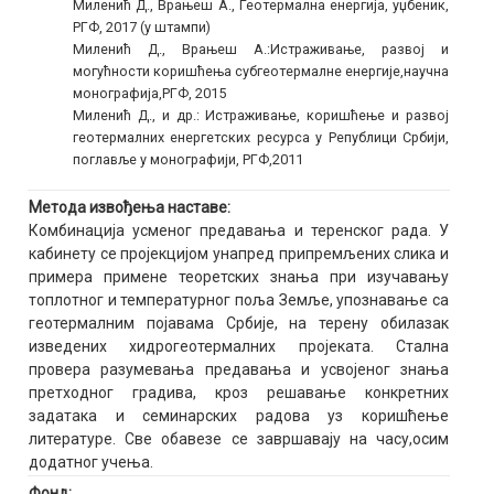
Миленић Д., Врањеш А., Геотермална енергија, уџбеник,
РГФ, 2017 (у штампи)
Миленић Д., Врањеш А.:Истраживање, развој и
могућности коришћења субгеотермалне енергије,научна
монографија,РГФ, 2015
Миленић Д., и др.: Истраживање, коришћење и развој
геотермалних енергетских ресурса у Републици Србији,
поглавље у монографији, РГФ,2011
Метода извођења наставе:
Комбинација усменог предавања и теренског рада. У
кабинету се пројекцијом унапред припремљених слика и
примера примене теоретских знања при изучавању
топлотног и температурног поља Земље, упознавање са
геотермалним појавама Србије, на терену обилазак
изведених хидрогеотермалних пројеката. Стална
провера разумевања предавања и усвојеног знања
претходног градива, кроз решавање конкретних
задатака и семинарских радова уз коришћење
литературе. Све обавезе се завршавају на часу,осим
додатног учења.
Фонд: