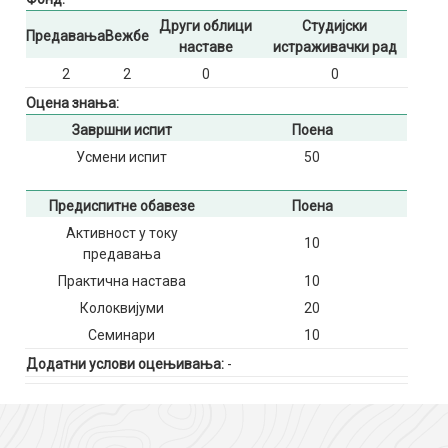
Други облици
Студијски
Предавања
Вежбе
наставе
истраживачки рад
2
2
0
0
Оцена знања:
Завршни испит
Поена
Усмени испит
50
Предиспитне обавезе
Поена
Активност у току
10
предавања
Практична настава
10
Колоквијуми
20
Семинари
10
Додатни услови оцењивања:
-