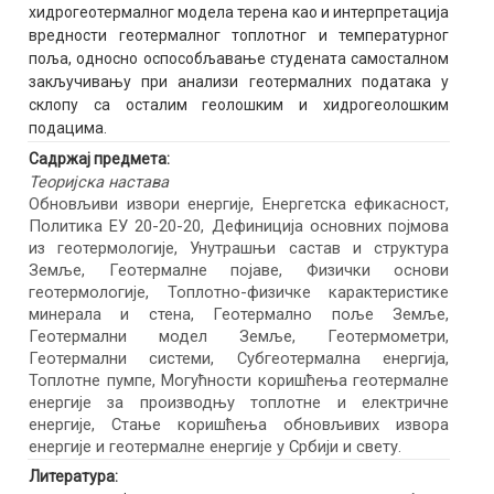
хидрогеотермалног модела терена као и интерпретација
вредности геотермалног топлотног и температурног
поља, односно оспособљавање студената самосталном
закључивању при анализи геотермалних података у
склопу са осталим геолошким и хидрогеолошким
подацима.
Садржај предмета:
Теоријска настава
Обновљиви извори енергије, Енергетска ефикасност,
Политика ЕУ 20-20-20, Дефиниција основних појмова
из геотермологије, Унутрашњи састав и структура
Земље, Геотермалне појаве, Физички основи
геотермологије, Топлотно-физичке карактеристике
минерала и стена, Геотермално поље Земље,
Геотермални модел Земље, Геотермометри,
Геотермални системи, Субгеотермална енергија,
Топлотне пумпе, Могућности коришћења геотермалне
енергије за производњу топлотне и електричне
енергије, Стање коришћења обновљивих извора
енергије и геотермалне енергије у Србији и свету.
Литература: