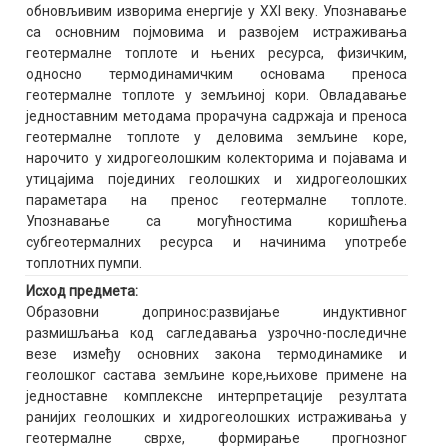
обновљивим изворима енергије у XXI веку. Упознавање
са основним појмовима и развојем истраживања
геотермалне топлоте и њених ресурса, физичким,
односно термодинамичким основама преноса
геотермалне топлоте у земљиној кори. Овладавање
једноставним методама прорачуна садржаја и преноса
геотермалне топлоте у деловима земљине коре,
нарочито у хидрогеолошким колекторима и појавама и
утицајима појединих геолошких и хидрогеолошких
параметара на пренос геотермалне топлоте.
Упознавање са могућностима коришћења
субгеотермалних ресурса и начинима употребе
топлотних пумпи.
Исход предмета:
Oбразовни допринос:развијање индуктивног
размишљања код сагледавања узрочно-последичне
везе између основних закона термодинамике и
геолошког састава земљине коре,њихове примене на
једноставне комплексне интерпретације резултата
ранијих геолошких и хидрогеолошких истраживања у
геотермалне сврхе, формирање прогнозног