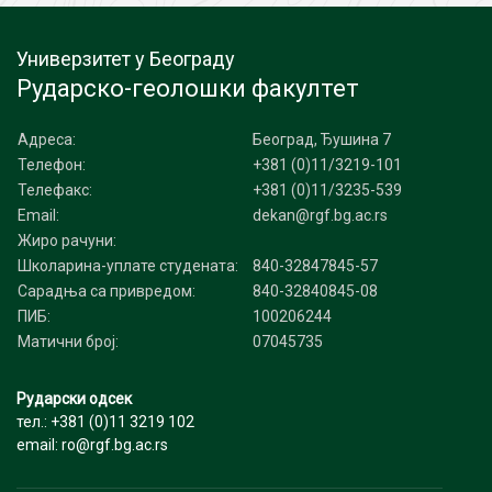
Универзитет у Београду
Рударско-геолошки факултет
Адреса:
Београд, Ђушина 7
Телефон:
+381 (0)11/3219-101
Телефакс:
+381 (0)11/3235-539
Email:
dekan@rgf.bg.ac.rs
Жиро рачуни:
Школарина-уплате студената:
840-32847845-57
Сарадња са привредом:
840-32840845-08
ПИБ:
100206244
Матични број:
07045735
Рударски одсек
тел.: +381 (0)11 3219 102
email: ro@rgf.bg.ac.rs