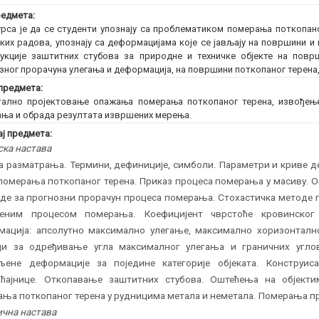
едмета:
рса је да се студенти упознају са проблематиком померања поткопан
ких радова, упознају са деформацијама које се јављају на површини и
укције заштитних стубова за природне и техничке објекте на повр
зног прорачуна улегања и деформација, на површини поткопаног терена,
предмета:
ално пројектовање опажања померања поткопаног терена, извођењ
ња и обрада резултата извршених мерења.
ј предмета:
ска настава
 разматрања. Термини, дефиниције, симболи. Параметри и криве 
померања поткопаног терена. Приказ процеса померања у масиву. 
де за прогнозни прорачун процеса померања. Стохастичка методе п
ченим процесом померања. Коефицијент чврстоће кровинског
мација: апсолутно максимално улегање, максимално хоризонталн
ци за одређивање угла максималног улегања и граничних углов
љене деформације за поједине категорије објеката. Конструис
аћајнице. Откопавање заштитних стубова. Оштећења на објект
ња поткопаног терена у рудницима метала и неметала. Померања пр
чна настава