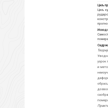
Циљ пр
Циљ ку
рударс
констр
прогно
Исход 
Самост
помера
Садржа
Теориј
Уводна
узрок 
и мето
неизу
дефор
обрас
дозво
саобр
помера
Практи