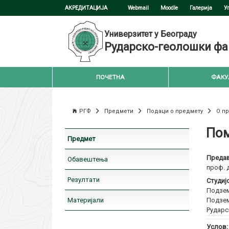
АКРЕДИТАЦИЈА
Webmail
Moodle
Галерија
У
Универзитет у Београду
Рударско-геолошки фа
ПОЧЕТНА
ФАКУ
РГФ
Предмети
Подаци о предмету
О п
Пом
Предмет
Предав
Обавештења
проф. 
Резултати
Студиј
Подзем
Материјали
Подзем
Рударс
Услов