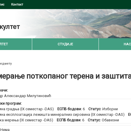
пис
Контакт
култет
ЛТЕТ
СТУДИЈЕ
НАС
редмету
ерање поткопаног терена и заштита
ачи:
др Александар Милутиновић
ски програм:
на градња (IX семестар -DAS)
ЕСПБ бодови
: 6
Статус
: Изборни
на експлоатација лежишта минералних сировина (IX семестар -DAS)
ЕС
ка мерења (IX семестар -DAS)
ЕСПБ бодови
: 6
Статус
: Обавезни
:
Нема