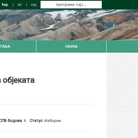
ћир
|
lat
|
eng
ТАВА
НАУКА
 објеката
ПБ бодови
: 6
Статус
: Изборни