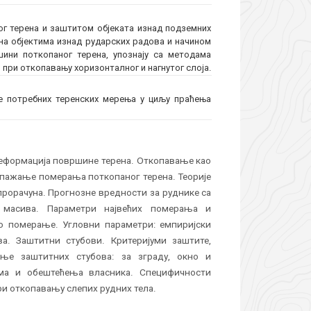
ог терена и заштитом објеката изнад подземних
 на објектима изнад рударских радова и начином
шини поткопаног терена, упознају са методама
 при откопавању хоризонталног и нагнутог слоја.
е потребних теренских мерења у циљу праћења
деформација површине терена. Откопавање као
Опажање померања поткопаног терена. Теорије
рорачуна. Прогнозне вредности за руднике са
 масива. Параметри највећих померања и
о померање. Угловни параметри: емпиријски
а. Заштитни стубови. Критеријуми заштите,
ање заштитних стубова: за зграду, окно и
има и обештећења власника. Специфичности
и откопавању слепих рудних тела.