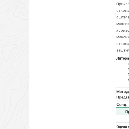
Приказ
откопа
оштеће
макси
хориз
макси
откоп
заштит
Литера
Метода
Предав
Фонд:
П
Оцена 