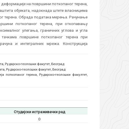
, деформације на површини поткопаног терена,
аштита објеката, надокнада штете власницима
ог терена. Обрада података мерења. Рачунање
ршини поткопаног терена, при откопавању
ксималног улегања, граничних углова и угла
 тачкама површине поткопаног терена при
рачуна и интегралних мрежа. Конструкција
та, Рударско-геолошки факутет, Београд
ата, Рударско-геолошки факутет, Београд
а поткопаног терена, Рударско-геолошки факултет,
Студијски истраживачки рад
0