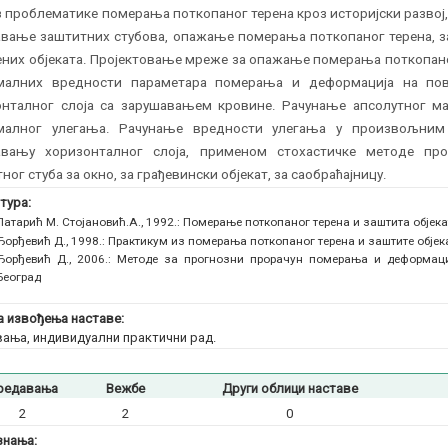
 проблематике померања поткопаног терена кроз историјски развој
вање заштитних стубова, опажање померања поткопаног терена, з
них објеката. Пројектовање мреже за опажање померања поткопан
малних вредности параметара померања и деформација на пов
онталног слоја са зарушавањем кровине. Рачунање апсолутног ма
малног улегања. Рачунање вредности улегања у произвољним
авању хоризонталног слоја, применом стохастичке методе про
ног стуба за окно, за грађевински објекат, за саобраћајницу.
тура:
Патарић М. Стојановић.А., 1992.: Померање поткопаног терена и заштита објека
Ђорђевић Д., 1998.: Практикум из померања поткопаног терена и заштите објек
Ђорђевић Д., 2006.: Методе за прогнозни прорачун померања и деформациј
Београд
 извођења наставе:
ања, индивидуални практични рад.
редавања
Вежбе
Други облици наставе
2
2
0
знања: