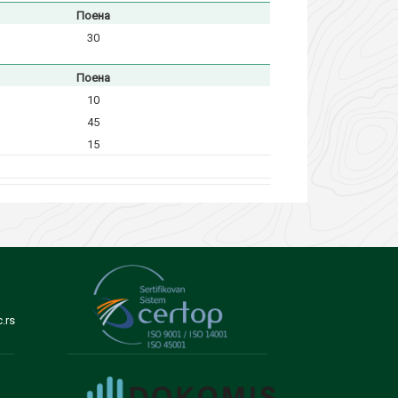
Поена
30
Поена
10
45
15
.rs