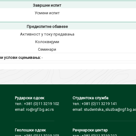
Завршни испит
Усмени испит
Предиспитне обавезе
Активност у току предавања
Колоквијуми
Семинари
и услови оцењивања:
-
Рударски одсек
Студентска служба
тел.: +381 (0)11 3219 102
тел.: +381 (0)11 3219 141
email: ro@rgf.bg.ac.rs
email: studentska_sluzba@rgf.bg.ac
Геолошки одсек
Рачунарски центар
тел.: +381 (0)11 3219 103
тел.: +381 (0)11 3219 212