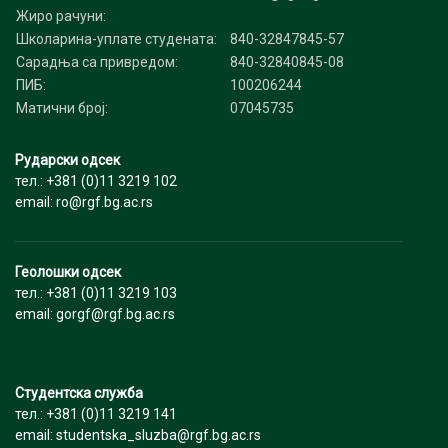
Жиро рачуни:
Школарина-уплате студената:
840-32847845-57
Сарадња са привредом:
840-32840845-08
ПИБ:
100206244
Матични број:
07045735
Рударски одсек
тел.: +381 (0)11 3219 102
email: ro@rgf.bg.ac.rs
Геолошки одсек
тел.: +381 (0)11 3219 103
email: gorgf@rgf.bg.ac.rs
Студентска служба
тел.: +381 (0)11 3219 141
email: studentska_sluzba@rgf.bg.ac.rs