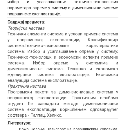
избор и усаглашавање техничко-технолошких
параметара опреме у систему и димензионише системе
површинске експлоатације.
Садржај предмета:
Теоријска настава
Технички елементи система и услови примене система
у површинској експлоатацији; Класификација
система;Техничко-технолошке карактеристике
система; Избор и усаглашавање опреме у систему;
Техничкко-технолошк и економски аспекти примене
система; Избор опреме у системима и
димензионисање система; Техничко и економско
мделирање система експлоатације; Економска
евалуација система експлоатације.
Практична настава
Програмски пакети за димензионисање система у
површинској експлоатацији. Практичним вежбама
студент ће сaвладати методе димензионисање
система експлоатације коришћењем одговарајућег
софтвера - Талпац, Хеликс.
Литература:
Божо Колоња, Транспорт на површинским коповима,