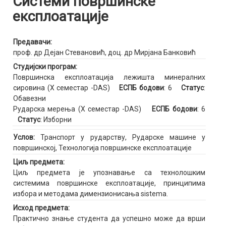
Системи површинске
експлоатације
Предавачи:
проф. др Дејан Стевановић
,
доц. др Мирјана Банковић
Студијски програм:
Површинска експлоатација лежишта минералних
сировина (X семестар -DAS)
ЕСПБ бодови
: 6
Статус
:
Обавезни
Рударска мерења (X семестар -DAS)
ЕСПБ бодови
: 6
Статус
: Изборни
Услов:
Транспорт у рударству, Рударске машине у
површинској, Технологија површинске експлоатације
Циљ предмета:
Циљ предмета је упознавање са технолошким
системима површинске експлоатације, принципима
избора и методама димензионисања sistema.
Исход предмета:
Практично знање студента да успешно може да врши