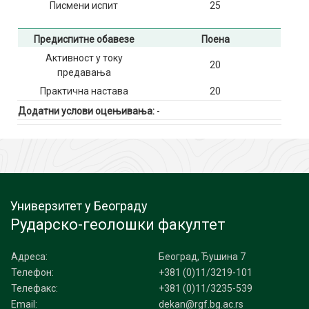
Писмени испит
25
Предиспитне обавезе
Поена
Активност у току
20
предавања
Практична настава
20
Додатни услови оцењивања:
-
Универзитет у Београду
Рударско-геолошки факултет
Адреса:
Београд, Ђушина 7
Телефон:
+381 (0)11/3219-101
Телефакс:
+381 (0)11/3235-539
Email:
dekan@rgf.bg.ac.rs