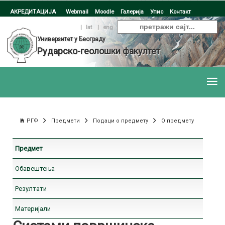
АКРЕДИТАЦИЈА
Webmail
Moodle
Галерија
Упис
Контакт
ћир
|
lat
|
eng
Универзитет у Београду
Рударско-геолошки факултет
РГФ
Предмети
Подаци о предмету
О предмету
Предмет
Обавештења
Резултати
Материјали