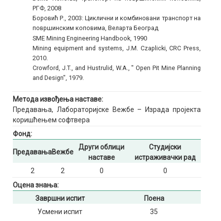
РГФ, 2008
Боровић Р., 2003: Циклични и комбиновани транспорт на
површинским коповима, Веларта Београд
SME Mining Engineering Handbook, 1990
Mining equipment and systems, J.M. Czaplicki, CRC Press,
2010.
Crowford, J.T., and Hustrulid, W.A., " Open Pit Mine Planning
and Design", 1979.
Метода извођења наставе:
Предавања, Лабораторијске Вежбе – Израда пројекта
коришћењем софтвера
Фонд:
Други облици
Студијски
Предавања
Вежбе
наставе
истраживачки рад
2
2
0
0
Оцена знања:
Завршни испит
Поена
Усмени испит
35