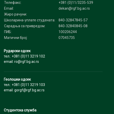
Телефакс:
+381 (0)11/3235-539
Email:
dekan@rgf.bg.ac.rs
Жиро рачуни:
Школарина-уплате студената:
840-32847845-57
Сарадња са привредом:
840-32840845-08
ПИБ:
100206244
Матични број:
07045735
Рударски одсек
тел.: +381 (0)11 3219 102
email: ro@rgf.bg.ac.rs
Геолошки одсек
тел.: +381 (0)11 3219 103
email: gorgf@rgf.bg.ac.rs
Студентска служба