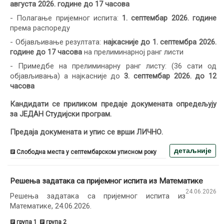
августа 2026. годинe до 17 часова
- Полагање пријемног испита:
1. септембар 2026. године
према распореду
- Објављивање резултата:
најкасније до 1. септембра 2026.
године до 17 часова
на прелиминарној ранг листи
- Примедбе на прелиминарну ранг листу: (36 сати од
објављивања) а најкасније до
3. септембар 2026. до 12
часова
Кандидати се приликом предаје докумената опредељују
за ЈЕДАН Студијски програм.
Предаја докумената и упис се врши ЛИЧНО.
детаљније
Слободна места у септембарском уписном року
Решења задатака са пријемног испита из Математике
24.06.2026
Решења задатака са пријемног испита из
Математике, 24.06.2026.
група 1
група 2