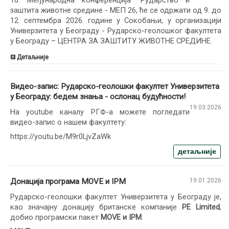
10. Међународна конференција "Рударство и
заштита животне средине - МЕП 26, ће се одржати од 9. до
12. септембра 2026. године у Сокобањи, у организацији
Универзитета у Београду - Рударско-геолошког факултета
у Београду – ЦЕНТРА ЗА ЗАШТИТУ ЖИВОТНЕ СРЕДИНЕ.
Детаљније
Видео-запис: Рударско-геолошки факултет Универзитета
у Београду: бедем знања - ослонац будућности!
19.03.2026
На youtube каналу РГФ-а можете погледати
видео-запис о нашем факултету:
https://youtu.be/M9r0LjvZaWk
детаљније
Донација програма MOVE и IPM
19.01.2026
Рударско-геолошки факултет Универзитета у Београду је,
као значајну донацију британске компаније
PE Limited
,
добио програмски пакет
MOVE и IPM
.