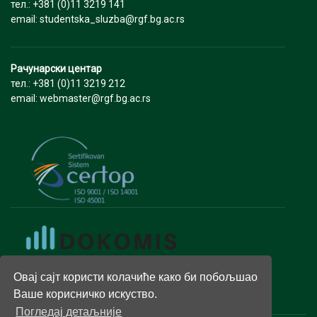
тел.: +381 (0)11 3219 141
email: studentska_sluzba@rgf.bg.ac.rs
Рачунарски центар
тел.: +381 (0)11 3219 212
email: webmaster@rgf.bg.ac.rs
Овај сајт користи колачиће како би побољшао
Ваше корисничко искуство.
Погледај детаљније