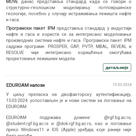
MOVE
данас представља стандард када се говори о
структурно-геолошком моделирању потповршинске
геологије, посебно у случају истраживања лежишта нафте
и гаса.
Програмски пакет IPM
представља стандард у индустији
нафте и гаса и користи се за интегрисано моделовање
производних система нафте и гаса. Програмски пакет IPM
садржи програме: PROSPER, GAP, PVTP, MBAL, REVEAL и
RESOLVE чије интегрисано коришћење омогућава
пројектовање лежишних модела.
детаљније
EDUROAM налози
15.03.2024
У циљу преласка на двофакторску аутентификацију,
15.03.2024. успостављен је и нови систем за логовање на
EDUROAM.
EDUROAM подржава домене: @rgf.bg.ac.rs,
@student.rgf.bg.ac.rs и @dok.rgf.bg.ac.rs, као и логовање
преко Windows11 и IOS (Apple) уређаја, које раније није
било могуће.