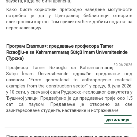
заузета, када ће бити враћена).
Како бисте користили претходно наведене могућности
потребно је да у Централној библиотеци отворите
електронски картон. Том приликом ћете добити податке за
персонализацију.
Програм Erasmus+: предавање професора Tamer
Rızaoğlu-а sa Kahramanmaraş Sütçü İmam Üniversitesinde
(Турска)
30.06.2026
Професор Tamer Rızaoğlu sa Kahramanmaraş
Sütçü İmam Üniversitesinde одржаће предавање под
називом: "From geomaterial to anthropogenic material:
examples from the construction sector" у среду, 8. јула 2026.
у 10 сати, у свечаној сали Рударско-геолошког факултета у
Ђушиној улици. Предвиђено је да предавање траје око 1,5
сат са паузом. Предавање је отворено за све
заинтересоване студенте, наставнике и истраживаче.
детаљније