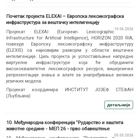
Почетак пројекта ELEXAI – Европска лексикографска
инфраструктура за вештачку интелигенцију
10.06.2026
Пројекат ELEXAI (European Lexicographic
Infrastructure for Artificial Intelligence), HORIZON 2020 RIA,
повезује Европску лексикографску инфраструктуру
(ELEXIS) са најновијим развојем у области вештачке
интелигенције. Циљ пројекта је успостављање напредне
виртуелне инфраструктуре која ће објединити
висококвалитетне лексикографске ресурсе, вишејезичке
репрезентације знања и алате за унапређивање великих
језичких модела.
Пројекат координира ИНСТИТУТ ЈОЗЕФ СТЕФАН
(Љубљана)
детаљније
10. Међународна конференција "Рударство и заштита
животне средине - МЕП 26 - прво обавештење
05.05.2026