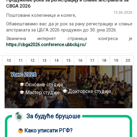
Продужење рока за регистрацију и слање апстраката за
CBGA 2026
15.06.2026
Поштоване колегинице и колеге,
Обавештавамо вас да је рок за рану регистрацију и слање
апстраката за ЦБГА 2026 продужен до 30. јуна 2026.
Званична интернет страница конгреса је
https://cbga2026.conference.ubbcluj.ro/
10
11
12
13
14
15
16
17
18
19
20
Упис 2026
Основне студије
Докторске студије
Мастер студије
За будуће бруцоше
Како уписати РГФ?