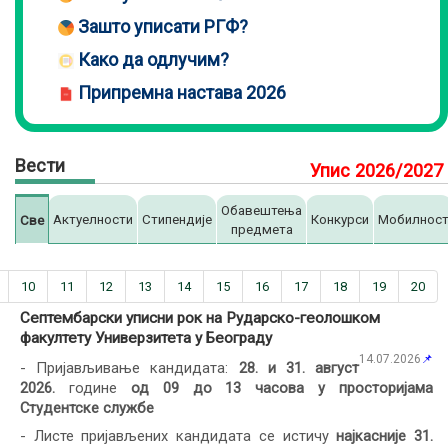
Зашто уписати РГФ?
Како да одлучим?
Припремна настава 2026
Вести
Упис 2026/2027
Обавештења
Актуелности
Стипендије
Конкурси
Мобилнос
Све
предмета
10
11
12
13
14
15
16
17
18
19
20
Септембарски уписни рок на Рударско-геолошком
факултету Универзитета у Београду
14.07.2026
📌
- Пријављивање кандидата:
28. и 31. август
2026.
године
од 09 до 13 часова у просторијама
Студентске службе
- Листе пријављених кандидата се истичу
најкасније 31.