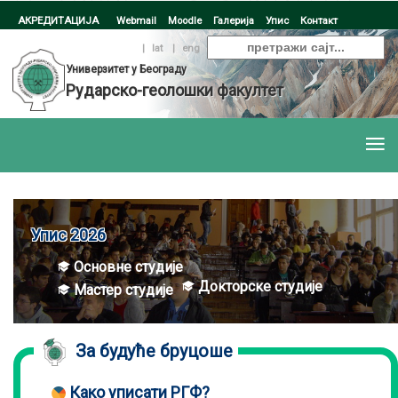
АКРЕДИТАЦИЈА
Webmail
Moodle
Галерија
Упис
Контакт
ћир
|
lat
|
eng
Универзитет у Београду
Рударско-геолошки факултет
Упис 2026
Основне студије
Докторске студије
Мастер студије
За будуће бруцоше
Како уписати РГФ?