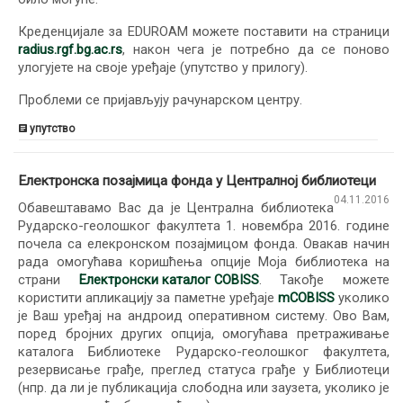
Креденцијале за EDUROAM можете поставити на страници
radius.rgf.bg.ac.rs
, након чега је потребно да се поново
улогујете на своје уређаје (упутство у прилогу).
Проблеми се пријављују рачунарском центру.
упутство
Електронска позајмица фонда у Централној библиотеци
04.11.2016
Обавештавамо Вас да је Централна библиотека
Рударско-геолошког факултета 1. новембра 2016. године
почела са елекронском позајмицом фонда. Овакав начин
рада омогућава коришћења опције Моја библиотека на
страни
Eлектронски каталог COBISS
. Такође можете
користити апликацију за паметне уређаје
mCOBISS
уколико
је Ваш уређај на андроид оперативном систему. Ово Вам,
поред бројних других опција, омогућава претраживање
каталога Библиотеке Рударско-геолошког факултета,
резервисање грађе, преглед статуса грађе у Библиотеци
(нпр. да ли је публикација слободна или заузета, уколико је