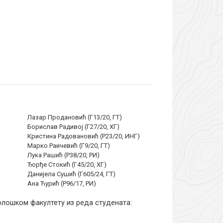
Лазар Продановић (Г13/20, ГТ)
Борислав Радивој (Г27/20, ХГ)
Кристина Радовановић (Р23/20, ИНГ)
Марко Раичевић (Г9/20, ГТ)
Лука Рашић (Р38/20, РИ)
Ђорђе Стокић (Г45/20, ХГ)
Данијела Сушић (Г605/24, ГТ)
Ана Ћурић (Р96/17, РИ)
лошком факултету из реда студената: