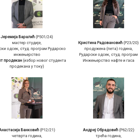
Јеремија Баралић
(Р501/24)
мастер студије,
Кристина Радовановић
(Р23/20)
ски одсек, студ. програм Рударско
продужена (пета) година,
инжењерство
Рударски одсек, студ. програм
нт продекан
(избор новог студента
Инжењерство нафте и гаса
продекана у току)
Анастасија Банковић
(Р12/21)
Андреј Обрадовић
(Р62/22)
четврта година,
трећа година,