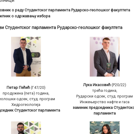
илници
вник о раду Студентског парламента Рударско-геолошког факултета
илник о одржавању избора
ви Студентског парламента Рударско-геолошког факултета
Лука Икасовић
(Р20/22)
Петар Пећић
(Г47/20)
трећа годинa,
продужена (пета) година,
Рударски одсек, студ. програм
еолошки одсек, студ. програм
Инжењерство нафте и гаса
Хидрогеологија
заменик председника Студентск
дседник Студентског парламента
парламента