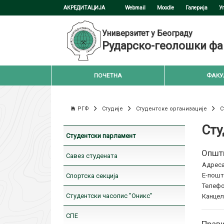
АКРЕДИТАЦИЈА
Webmail
Moodle
Галерија
У
Универзитет у Београду
Рударско-геолошки фа
ПОЧЕТНА
ФАКУ
РГФ
Студије
Студентске организације
С
Сту
Студентски парламент
Општ
Савез студената
Адреса
Е-пошт
Спортска секција
Телефо
Студентски часопис "Оникс"
Канцел
СПЕ