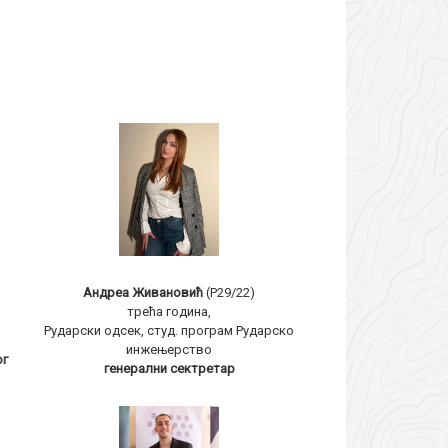
Андреа Живановић
(Р29/22)
трећа година,
Рударски одсек, студ. програм Рударско
инжењерство
ог
генерални сектретар