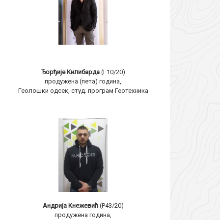
Ђорђије Килибарда
(Г10/20)
продужена (пета) година,
Геолошки одсек, студ. програм Геотехника
Андрија Кнежевић
(Р43/20)
продужена година,