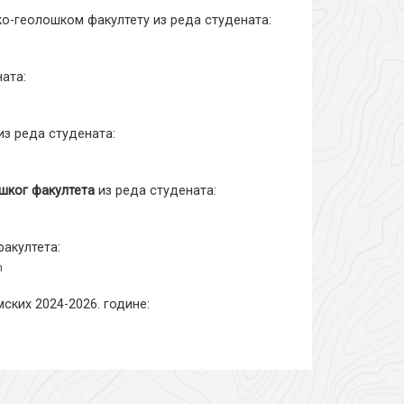
о-геолошком факултету из реда студената:
ата:
з реда студената:
ошког факултета
из реда студената:
акултета:
ћ
ских 2024-2026. године: