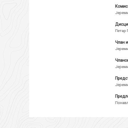
Комис
Јереми
Дисци
Петар 
Члан и
Јереми
Члано
Јереми
Предс
Јереми
Предл
Понављ