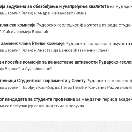
ија задужена за обезбеђење и унапређење квалитета
на Рударск
ја Баралић (члан) и Андреј Живановић (члан)
плинска комисија
Рударско-геолошког факултета из реда студен
Пећић и Јеремија Баралић
 заменик члана Етичке комисије
Рударско-геолошког факултета и
ја Баралић (члан) и Анастасија Банковић (заменик члана)
ви посебне комисије за ваннаставне активности Рударско-геол
ја Баралић и Лука Икасовић
тавници Студентског парламента у Савету
Рударско-геолошког ф
ја Баралић, Ђорђије Килибарда, Петар Пећић и Кристина Радованови
ог кандидата за студента продекана
за мандатни период академ
а се поступак јер се кандидаткиња повукла