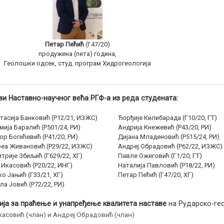
Петар Пећић
(Г47/20)
продужена (пета) година,
Геолошки одсек, студ. програм Хидрогеологија
и Наставно-научног већа РГФ-а из реда студената:
тасија Банковић (Р12/21, ИЗЖС)
Ђорђије Килибарада (Г10/20, ГТ)
мија Баралић (Р501/24, РИ)
Андрија Кнежевић (Р43/20, РИ)
ор Богићевић (Р41/20, РИ)
Дијана Младеновић (Р515/24, РИ)
еа Живановић (Р29/22, ИЗЖС)
Андреј Обрадовић (Р62/22, ИЗЖС)
трије Збиљић (Г629/22, ХГ)
Павле Ожеговић (Г1/20, ГТ)
 Икасовић (Р20/22, ИНГ)
Наталија Павловић (Р18/22, РИ)
о Јањић (Г33/21, ХГ)
Петар Пећић (Г47/20, ХГ)
ла Јовић (Р72/22, РИ)
ија за праћење и унапређење квалитета наставе
на Рударско-гео
касовић (члан) и Андреј Обрадовић (члан)