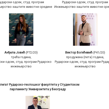
ударски одсек, студ. програм
Рударски одсек, студ. програм
ерство заштите животне средине
Инжењерство заштите животне сре
Анђела Јовић
(Р72/20)
Виктор Богићевић
(Р41/20)
трећа годинa,
продужена (пета) година,
ски одсек, студ. програм Рударско
Рударски одсек, студ. програм Руд
инжењерство
инжењерство
легат Рударско-геолошког факултета у Студентском
парламенту Универзитета у Београду