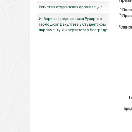
Прав
Регистар студентских организација
Посло
Прав
Избори за представника Рударско-
геолошког факултета у Студентском
Члано
парламенту Универзитета у Београду
Г
пре