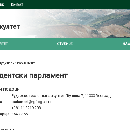
пис
Контакт
култет
ЛТЕТ
СТУДИЈЕ
НАС
тудентски парламент
дентски парламент
и подаци
:
Рударско геолошки факултет, Ђушина 7, 11000 Београд
а:
parlament@rgf.bg.ac.rs
н:
+381 11 3219 208
арија:
354 и 355