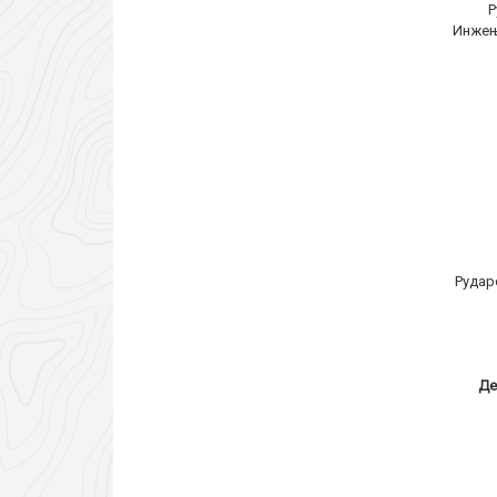
Р
Инжењ
Рудар
Де