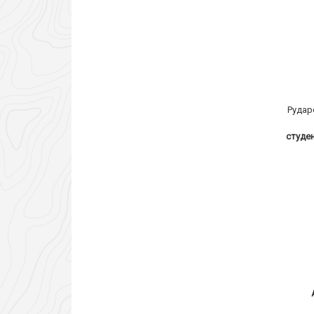
Рудар
студе