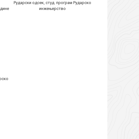
Рударски одсек, студ. програм Рударско
дине
инжењерство
арско