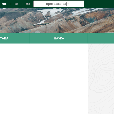
ћир
|
lat
|
eng
ТАВА
НАУКА