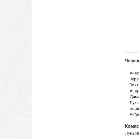
Чланов
Анас
Јере
Викт
Андр
Дими
Лука
Бошк
Анђе
Комис
Лука И