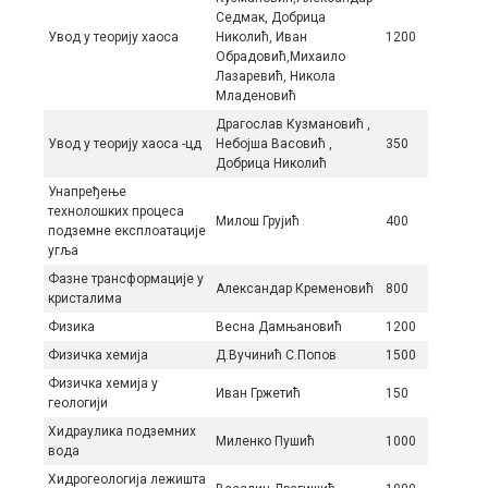
Седмак, Добрица
Увод у теорију хаоса
Николић, Иван
1200
Обрадовић,Михаило
Лазаревић, Никола
Младеновић
Драгослав Кузмановић ,
Увод у теорију хаоса -цд
Небојша Васовић ,
350
Добрица Николић
Унапређење
технолошких процеса
Милош Грујић
400
подземне експлоатације
угља
Фазне трансформације у
Александар Кременовић
800
кристалима
Физика
Весна Дамњановић
1200
Физичка хемија
Д.Вучинић С.Попов
1500
Физичка хемија у
Иван Гржетић
150
геологији
Хидрaуликa пoдзeмних
Mилeнкo Пушић
1000
вoдa
Хидрoгeoлoгиja лeжиштa