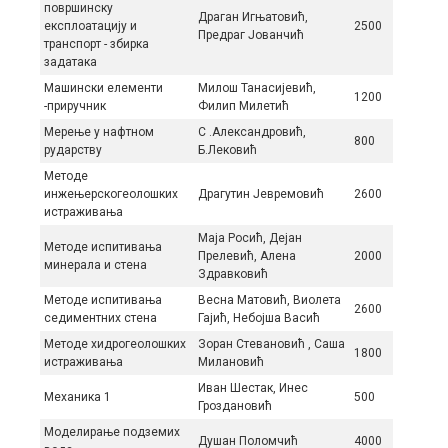
површинску
Драган Игњатовић,
експлоатацију и
2500
Предраг Јованчић
транспорт - збирка
задатака
Машински елементи
Милош Танасијевић,
1200
-приручник
Филип Милетић
Мерење у нафтном
С .Александровић,
800
рударству
Б.Лековић
Методе
инжењерскогеолошких
Драгутин Јевремовић
2600
истраживања
Маја Росић, Дејан
Методе испитивања
Прелевић, Алена
2000
минерала и стена
Здравковић
Методе испитивања
Весна Матовић, Виолета
2600
седиментних стена
Гајић, Небојша Васић
Методе хидрогеолошких
Зоран Стевановић , Саша
1800
истраживања
Милановић
Иван Шестак, Инес
Механика 1
500
Гроздановић
Моделирање подземих
Душан Поломчић
4000