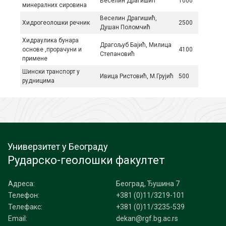
Веселин Дрaгишић
1000
минeрaлних сирoвинa
Веселин Дрaгишић,
Хидрoгeoлoшки рeчник
2500
Душан Пoлoмчић
Хидраулика бунара
Драгољуб Бајић, Милица
основе ,прорачуни и
4100
Степановић
примене
Шински транспорт у
Ивица Ристовић, М.Грујић
500
рудницима
Универзитет у Београду
Рударско-геолошки факултет
Адреса:
Београд, Ђушина 7
Телефон:
+381 (0)11/3219-101
Телефакс:
+381 (0)11/3235-539
Email:
dekan@rgf.bg.ac.rs