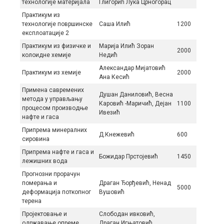
технологије материјала
Глигорић Лука Црногорац
Практикум из
технологије површинске
Саша Илић
1200
експлоатације 2
Практикум из физичке и
Марија Илић Зоран
2000
колоидне хемије
Недић
Александар Мијатовић
Практикум из хемије
2000
Ана Кесић
Примена савремених
Душан Даниловић, Весна
метода у управљању
Каровић -Маричић, Дејан
1100
процесом производње
Ивезић
нафте и гаса
Припрема минералних
Д.Кнежевић
600
сировина
Припрема нафте и гаса и
Божидар Прстојевић
1450
лежишних вода
Прогнозни прорачун
померања и
Драган Ђорђевић, Ненад
5000
деформација поткопног
Вушовић
терена
Пројектовање и
Слободан ивковић,
одржавање опреме
Драган Игњатовић,