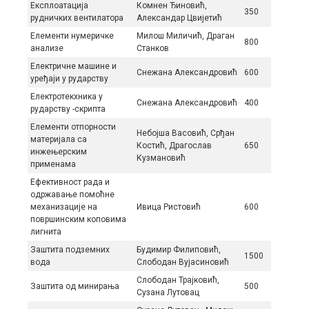
Експлоатација
Комнен Ђиновић,
350
рудничких вентилатора
Александар Цвијетић
Елeмeнти нумeричкe
Милош Mиличић, Драган
800
aнaлизe
Стaнкoв
Електричне машине и
Снежана Александровић
600
уређаји у рударству
Електротекхника у
Снежана Александровић
400
рударству -скрипта
Елементи отпорности
Небојша Васовић, Срђан
материјала са
Костић, Драгослав
650
инжењерским
Кузмановић
применама
Ефективност рада и
одржавање помоћне
механизације на
Ивица Ристовић
600
површинским коповима
лигнита
Зaштитa пoдзeмних
Будимир Филипoвић,
1500
вoдa
Слободан Вуjaсинoвић
Слободан Трајковић,
Заштита од минирања
500
Сузана Лутовац