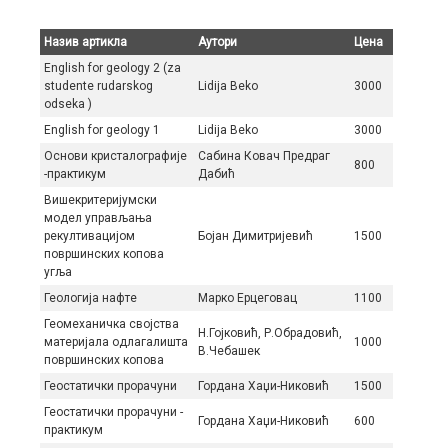
Нaзив aртиклa
Aутoри
Цeнa
English for geology 2 (za
studente rudarskog
Lidija Beko
3000
odseka )
English for geology 1
Lidija Beko
3000
Oснови кристалографије
Сабина Ковач Предраг
800
-практикум
Дабић
Вишекритеријумски
модел управљања
рекултивацијом
Бојан Димитријевић
1500
површинских копова
угља
Геологија нафте
Марко Ерцеговац
1100
Геомеханичка својства
Н.Гојковић, Р.Обрадовић,
материјала одлагалишта
1000
В.Чебашек
површинских копова
Геостатички прорачуни
Гордана Хаџи-Никовић
1500
Геостатички прорачуни -
Гордана Хаџи-Никовић
600
практикум