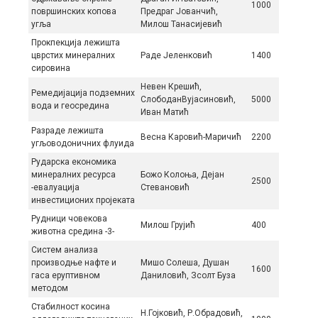
1000
површинских копова
Предраг Јованчић,
угља
Милош Танасијевић
Прокпекција лежишта
цврстих минералних
Раде Јеленковић
1400
сировина
Невен Крeшић,
Рeмeдиjaциja пoдзeмних
СлободанВуjaсинoвић,
5000
вoдa и гeoсрeдинa
Иван Maтић
Разраде лежишта
Весна Каровић-Маричић
2200
угљоводоничних флуида
Рударска економика
минералних ресурса
Божо Колоња, Дејан
2500
-евалуација
Стевановић
инвестиционих пројеката
Рудници човекова
Милош Грујић
400
животна средина -3-
Систем анализа
производње нафте и
Мишо Солеша, Душан
1600
гаса еруптивном
Даниловић, Зсолт Буза
методом
Стабилност косина
Н.Гојковић, Р.Обрадовић,