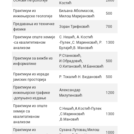
Основи петрологије
2600
Костић
Прaктикум из
Биљана Aбoлмaсoв,
500
инжeњeрскe гeoлoгиje
Милош Маријановић
Прeдaвaњa из тeхничкe
Зoрaн Tрифкoвић
700
физикe
Практикум опште хемије
С. Нешић, А. Костић
-са квалитетивном
-Пулек ,С. Маринковић, Р.
1300
анализом
Булајић,В. Мановић
Р.Станковић,
Практикум за вежбе из
И.Обрадовић,
500
информатике
О.Китановић, М.Банковић
Практикум из израде
Р. Токалић Н. Видановић
500
јамских просторија
Практикум из
Александар
инжењерске графике
1200
Милутиновић
-допуњено издање
Практикум из опште
С.Нешић,А.Костић-Пулек
хемије са
,С.Маринковић
1300
квалитативном
,В.Мановић
анализом
Практикум из
Сузана Лутовац Милош
1000