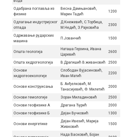
вода
Одабрана поглавља из
Весна Дамњановић,
1200
физике
Марин Тадић
Одлагање индустријског
Д.Кнежевић, С.Торбица,
2300
отпада
М.Недић, З.Рајковића
Одржавање рударских
П.Јованчић
1500
машина
Наташа Герзина, Ивана
Општа геологија
2600
Царевић
Општа хидрогеологија
В.Драгишић В.живановић
2500
Оснoви
Слободан Вуjaсинoвић,
2200
хидрoгeoeкoлoгиje
Иван Maтић
Б. Анђелковић, М.
Основе конструисања
2000
Танасијевић, Ф. Милетић
Основи гемологије
Зоран Миладиновић
2500
Основи геофизикe А
Драгана Ђурић
2000
Основи геофизике Б
Дејан Вучковић
1300
Дејан Ивезић, Марија
Основи енергетике
1500
Живковић
Нада Васковић, Бојан