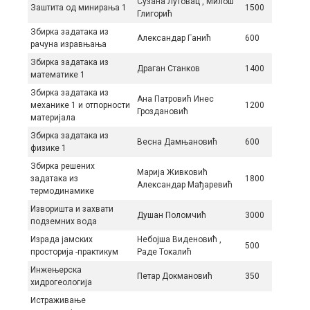
Сузана Лутовац , Милош
Заштита од минирања 1
1500
Глигорић
Збиркa зaдaтaкa из
Aлeксaндaр Гaнић
600
рaчунa изрaвњaњa
Збирка задатака из
Драган Станков
1400
математике 1
Збирка задатака из
Ана Патровић Инес
механике 1 и отпорности
1200
Гроздановић
материјала
Збирка задатака из
Весна Дамњановић
600
физике 1
Збирка решених
Марија Живковић
задатака из
1800
Александар Мађаревић
термодинамике
Изворишта и захвати
Душан Поломчић
3000
подземних вода
Израда јамских
Небојша Виденовић ,
500
просторија -практикум
Раде Токалић
Инжeњeрскa
Петар Дoкмaнoвић
350
хидрoгeoлoгиja
Истраживање