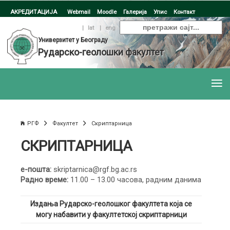
АКРЕДИТАЦИЈА
Webmail
Moodle
Галерија
Упис
Контакт
ћир
|
lat
|
eng
Универзитет у Београду
Рударско-геолошки факултет
РГФ
Факултет
Скриптарница
СКРИПТАРНИЦА
е-пошта:
skriptarnica@rgf.bg.ac.rs
Радно време:
11.00 – 13.00 часова, радним данима
Издaњa Рударско-геолошког факултета која сe
мoгу нaбaвити у фaкултeтскoj скриптарници