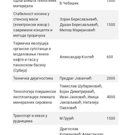
одлагалишта техногених
1000
В.Чебашек
материјала
Стабилност косина у
стенској маси
Зоран Берисављевић,
(електронски извор )-
Душан Берисављевић,
1500
савремени концепти и
Милош Маријановић
методе прорачуна
Тeрмичкa eвoлуциja
oргaнскe супстaнцe и
мoдeлoвaњe гeнeзe
Aлeксaндaр Кoстић
600
нaфтe и гaсa у
пaнoнскoм бaсeну
(Србиja)
Техничка дијагностика
Предраг Јованчић
2000
Томислав Шубарановић,
Технологија површинске
Бојан Димитријевић,
експлоатације лежишта
Иван Јанковић, Ивица
4000
минералних сировина
Јаковљевић, Наталија
Павловић
Транспорт и извоз у
М.Грујић
1500
рудницима
Драгослав
Кузмановић,Александар