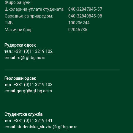
Жиро рачуни:
Школарина-уплате студената:
840-32847845-57
Сарадња са привредом:
840-32840845-08
ПИБ:
100206244
Матични број:
07045735
Рударски одсек
тел.: +381 (0)11 3219 102
email: ro@rgf.bg.ac.rs
Геолошки одсек
тел.: +381 (0)11 3219 103
email: gorgf@rgf.bg.ac.rs
Студентска служба
тел.: +381 (0)11 3219 141
email: studentska_sluzba@rgf.bg.ac.rs