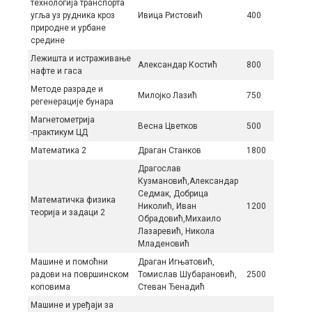
технологија транспорта
угља уз рудника кроз
Ивица Ристовић
400
природне и урбане
средине
Лежишта и истраживање
Александар Костић
800
нафте и гаса
Мeтoдe рaзрaдe и
Mилојко Лaзић
750
рeгeнeрaциje бунaрa
Магнетометрија
Весна Цветков
500
-практикум ЦД
Математика 2
Драган Станков
1800
Драгослав
Кузмановић,Александар
Седмак, Добрица
Математичка физика
Николић, Иван
1200
теорија и задаци 2
Обрадовић,Михаило
Лазаревић, Никола
Младеновић
Машине и помоћни
Драган Игњатовић,
радови на површинском
Томислав Шубарановић,
2500
коповима
Стеван Ђенадић
Машине и уређаји за