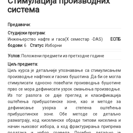
Стимулација производних
система
Предавачи:
Студијски програм:
Инжењерство нафте и гаса(X семестар -DAS)
ЕСПБ
бодови
: 6
Статус
: Изборни
Услов:
Положени предмети из претходне године
Циљ предмета:
Циљ курса је детаљније упознавање са стимулисањем
производње нафтних и гасних бушотина. Да би се могла
стимулисати односно повећати производња бушотине
прво се мора дефинисати узрок смањења производње.
Из тог разлога се даје преглед и класификација
оштећења прибушотинске зоне, као и методе за
дефинисање узорка и степена оштећења
прибушотинске зоне. Обе методе се детаљно
разматрају, код киселинске обраде типови киселина и
начин њиховог избора, а код фрактурирања припрема
података и избор гравела. Посебно детаљно је