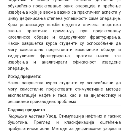
обухваћено пројектовање ових операција и прећење
извођења које је веома важно са практичног аспекта у
циљу дефинисања степена успешности саме операције.
Кроз реализацију вежби студенти стечена теоретска
знања практично примењују при пројектовању
киселинске обраде и хидаруличког фрактурирања.
Након завршетка курса студенти су оспособљени да
могу самостално пројектовати киселинске обраде и
хидаруличког фрактурирања, пратити њихов ток
извођења и анализирати ефикасност изведене
операције.
Исход предмета:
Након завршетка курса студенти су оспособљени да
могу самостално пројектовати стимулативне методе
експлоатације нафте и гаса, као и за дијагностику и
решавање производних проблема.
Садржај предмета:
Теоријска настава
Увод. Стимулација нафтних и гасних
бушотина. Преглед и класификација оштећења
прибушотинске зоне. Методе за дефинисање узорка и