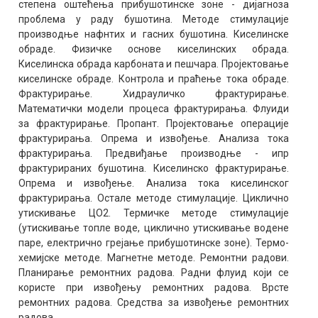
степена оштећења прибушотинске зоне - дијагноза
проблема у раду бушотина. Методе стимулације
производње нафнтих и гасних бушотина. Киселинске
обраде. Физичке основе киселинских обрада.
Киселинска обрада карбоната и пешчара. Пројектовање
киселинске обраде. Контрола и праћење тока обраде.
Фрактурирање. Хидрауличко фрактурирање.
Математички модели процеса фрактурирања. Флуиди
за фрактурирање. Пропант. Пројектовање операције
фрактурирања. Опрема и извођење. Анализа тока
фрактурирања. Предвиђање производње - ипр
фрактурираних бушотина. Киселинско фрактурирање.
Опрема и извођење. Анализа тока киселинског
фрактурирања. Остале методе стимулације. Циклично
утискивање ЦО2. Термичке методе стимулације
(утискивање топле воде, циклично утискивање водене
паре, електрично грејање прибушотинске зоне). Термо-
хемијске методе. Магнетне методе. Ремонтни радови.
Планирање ремонтних радова. Радни флуид који се
користе при извођењу ремонтних радова. Врсте
ремонтних радова. Средства за извођење ремонтних
радова.