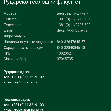
Рударско-геолошки факултет
Адреса:
Београд, Ђушина 7
Телефон:
+381 (0)11/3219-101
Телефакс:
+381 (0)11/3235-539
Email:
dekan@rgf.bg.ac.rs
Жиро рачуни:
Школарина-уплате студената:
840-32847845-57
Сарадња са привредом:
840-32840845-08
ПИБ:
100206244
Матични број:
07045735
Рударски одсек
тел.: +381 (0)11 3219 102
email: ro@rgf.bg.ac.rs
Геолошки одсек
тел.: +381 (0)11 3219 103
email: gorgf@rgf.bg.ac.rs