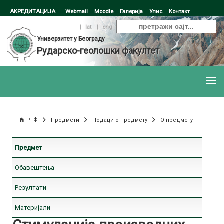
АКРЕДИТАЦИЈА
Webmail
Moodle
Галерија
Упис
Контакт
ћир
|
lat
|
eng
Универзитет у Београду
Рударско-геолошки факултет
РГФ
Предмети
Подаци о предмету
О предмету
Предмет
Обавештења
Резултати
Материјали