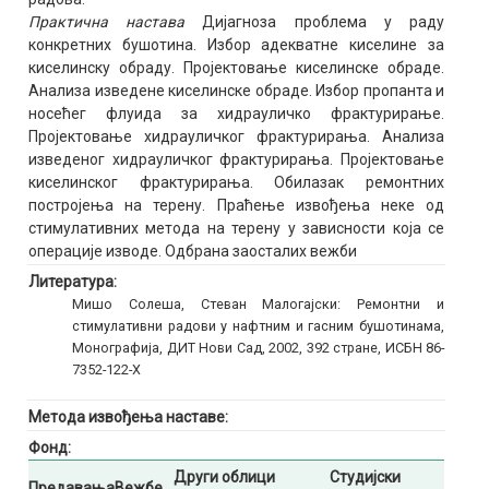
Практична настава
Дијагноза проблема у раду
конкретних бушотина. Избор адекватне киселине за
киселинску обраду. Пројектовање киселинске обраде.
Анализа изведене киселинске обраде. Избор пропанта и
носећег флуида за хидрауличко фрактурирање.
Пројектовање хидрауличког фрактурирања. Анализа
изведеног хидрауличког фрактурирања. Пројектовање
киселинског фрактурирања. Обилазак ремонтних
постројења на терену. Праћење извођења неке од
стимулативних метода на терену у зависности која се
операције изводе. Одбрана заосталих вежби
Литература:
Мишо Солеша, Стеван Малогајски: Ремонтни и
стимулативни радови у нафтним и гасним бушотинама,
Монографија, ДИТ Нови Сад, 2002, 392 стране, ИСБН 86-
7352-122-X
Метода извођења наставе:
Фонд:
Други облици
Студијски
Предавања
Вежбе