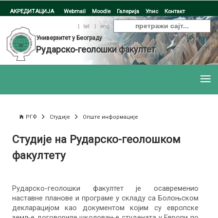
АКРЕДИТАЦИЈА
Webmail
Moodle
Галерија
Упис
Контакт
ћир
|
lat
|
eng
Универзитет у Београду
Рударско-геолошки факултет
РГФ
Студије
Опште информације
Студије на Рударско-геолошком
факултету
Рударско-геолошки факултет је осавременио
наставне планове и програме у складу са Болоњском
декларацијом као документом којим су европске
земље договориле школовање студената у Европи по