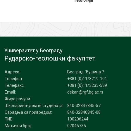
геологија
Универзитет у Београду
Рударско-геолошки факултет
Адреса:
Београд, Ђушина 7
Телефон:
+381 (0)11/3219-101
Телефакс:
+381 (0)11/3235-539
Email:
dekan@rgf.bg.ac.rs
Жиро рачуни:
Школарина-уплате студената:
840-32847845-57
Сарадња са привредом:
840-32840845-08
ПИБ:
100206244
Матични број:
07045735