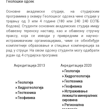
Геолошки одсек
Основне академске студије, на студијским
програмима у оквиру Геолошког одсека чине студије у
трајању од 3 или 4 године (180 или 240 240 ЕСПБ
бодова). Студенти основних академских студија имају
обавезну теренску наставу, као и обавезну стручну
праксу, која се изводи у привредним и научно-
истраживачким организацијама., чиме се обезбеђује
комплетније образовање и стицање компенреција за
рад у струци. На овом одсеку студенти могу одабрати
један од 4 студијска програма:
Акредитација 2013
Акредитација 2020
» Геологија
» Хидрогеологија
» Геотехника
» Геологија
» Геофизика
» Хидрогеологија
» Истраживање
» Геотехника
лежишта минералних
» Геофизика
сировина
» Регионална