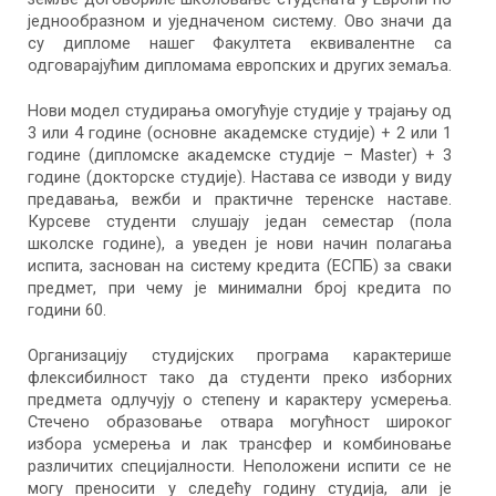
једнообразном и уједначеном систему. Ово значи да
су дипломе нашег Факултета еквивалентне са
одговарајућим дипломама европских и других земаља.
Нови модел студирања омогућује студије у трајању од
3 или 4 године (основне академске студије) + 2 или 1
године (дипломске академске студије – Master) + 3
године (докторске студије). Настава се изводи у виду
предавања, вежби и практичне теренске наставе.
Курсеве студенти слушају један семестар (пола
школске године), а уведен је нови начин полагања
испита, заснован на систему кредита (ЕСПБ) за сваки
предмет, при чему је минимални број кредита по
години 60.
Организацију студијских програма карактерише
флексибилност тако да студенти преко изборних
предмета одлучују о степену и карактеру усмерења.
Стечено образовање отвара могућност широког
избора усмерења и лак трансфер и комбиновање
различитих специјалности. Неположени испити се не
могу преносити у следећу годину студија, али је