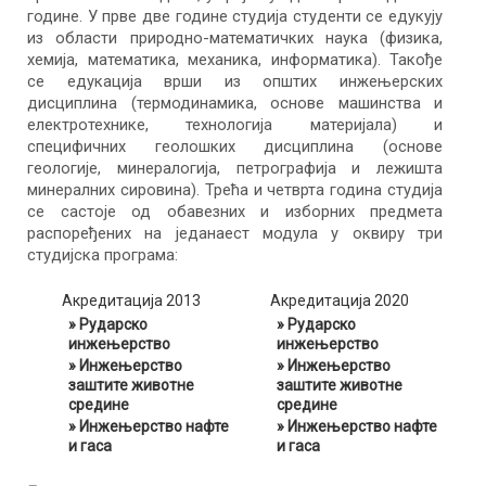
године. У прве две године студија студенти се едукују
из области природно-математичких наука (физикa,
хемијa, математикa, механикa, информатикa). Такође
се едукација врши из општих инжењерских
дисциплина (термодинамикa, основe машинства и
електротехнике, технологијa материјала) и
специфичних геолошких дисциплина (основе
геологије, минералогија, петрографија и лежишта
минералних сировина). Трећа и четврта година студија
се састоје од обавезних и изборних предмета
распоређених на једанаест модула у оквиру три
студијска програма:
Акредитација 2013
Акредитација 2020
» Рударско
» Рударско
инжењерство
инжењерство
» Инжењерство
» Инжењерство
заштите животне
заштите животне
средине
средине
» Инжењерство нафте
» Инжењерство нафте
и гаса
и гаса