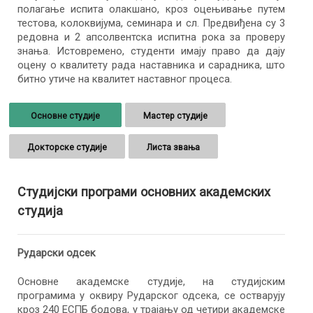
полагање испита олакшано, кроз оцењивање путем
тестова, колоквијума, семинара и сл. Предвиђена су 3
редовна и 2 апсолвентска испитна рока за проверу
знања. Истовремено, студенти имају право да дају
оцену о квалитету рада наставника и сарадника, што
битно утиче на квалитет наставног процеса.
Основне студије
Мастер студије
Докторске студије
Листа звања
Студијски програми основних академских
студија
Рударски одсек
Основне академске студије, на студијским
програмима у оквиру Рударског одсека, се остварују
кроз 240 ЕСПБ бодова, у трајању од четири академске