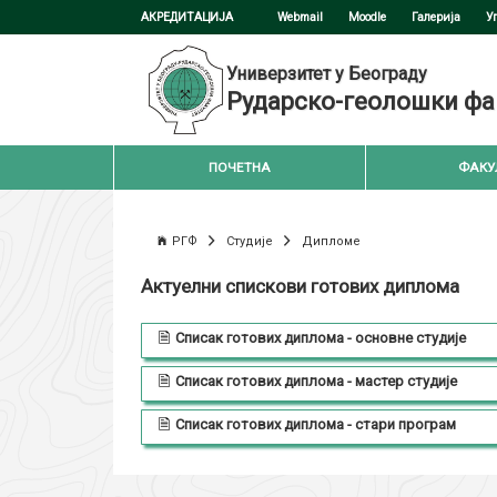
АКРЕДИТАЦИЈА
Webmail
Moodle
Галерија
У
Универзитет у Београду
Рударско-геолошки фа
ПОЧЕТНА
ФАКУ
РГФ
Студије
Дипломе
Актуелни спискови готових диплома
Списак готових диплома - основне студије
Списак готових диплома - мастер студије
Списак готових диплома - стари програм