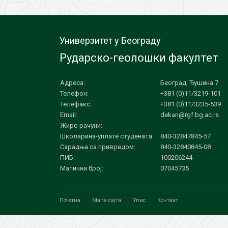
Универзитет у Београду
Рударско-геолошки факултет
Адреса:
Београд, Ђушина 7
Телефон:
+381 (0)11/3219-101
Телефакс:
+381 (0)11/3235-539
Email:
dekan@rgf.bg.ac.rs
Жиро рачуни:
Школарина-уплате студената:
840-32847845-57
Сарадња са привредом:
840-32840845-08
ПИБ:
100206244
Матични број:
07045735
Почетна
Мапа сајта
Упис
Контакт