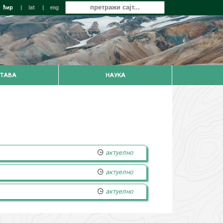
ћир
|
lat
|
eng
ТАВА
НАУКА
актуелно
актуелно
актуелно