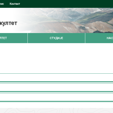
пис
Контакт
култет
ЛТЕТ
СТУДИЈЕ
НАС