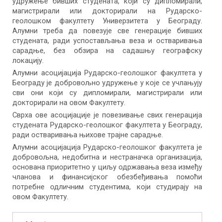
удружење бивших студената, који су дипломирали,
магистрирали или докторирали на Рударско-
геолошком факултету Универзитета у Београду.
Алумни треба да повезује све генерације бивших
студената, ради успостављања веза и остваривања
сарадње, без обзира на садашњу географску
локацију.
Алумни асоцијација Рударско-геолошког факултета у
Београду је добровољно удружење у које се учлањују
сви они који су дипломирали, магистрирали или
докторирали на овом Факултету.
Сврха ове асоцијације је повезивање свих генерација
студената Рударско-геолошког факултета у Београду,
ради остваривања њихове трајне сарадње.
Алумни асоцијација Рударско-геолошког факултета је
добровољна, недобитна и нестраначка организација,
основана приоритетно у циљу одржавања веза између
чланова и финансијског обезбеђивања помоћи
потребне одличним студентима, који студирају на
овом Факултету.