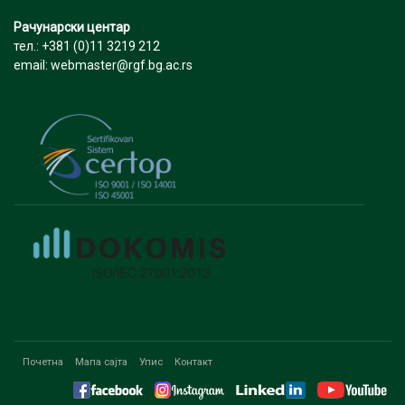
Проф. др Радуле Тошовић
Рачунарски центар
тел.: +381 (0)11 3219 212
email: webmaster@rgf.bg.ac.rs
Почетна
Мапа сајта
Упис
Контакт