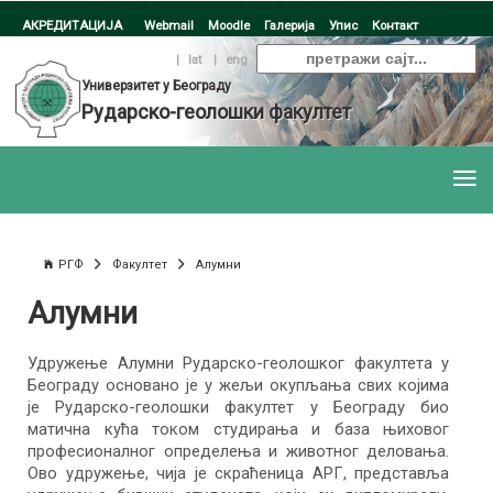
АКРЕДИТАЦИЈА
Webmail
Moodle
Галерија
Упис
Контакт
ћир
|
lat
|
eng
Универзитет у Београду
Рударско-геолошки факултет
РГФ
Факултет
Алумни
Алумни
Удружење Алумни Рударско-геолошког факултета у
Београду основано је у жељи окупљања свих којима
је Рударско-геолошки факултет у Београду био
матична кућа током студирања и база њиховог
професионалног определења и животног деловања.
Ово удружење, чија је скраћеница АРГ, представља