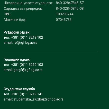
благајник, ivicaatrgf.bg.ac.rs
Школарина-уплате студената:
840-32847845-57
или
Бошко Јевтовић, дипл. инж. геол., секретар,
Сарадња са привредом:
Секретару Алимнија на тел. 011-3219-103 или
840-32840845-08
gorgfatrgf.bg.ac.rs
на е-маил gorgfatrgf.bg.ac.rs.
ПИБ:
100206244
Мр Слободан Николић, дипл. инж. геол.,
Матични број:
07045735
члан, landbnikolicatgmail.com
Мр Божидар Јовановић, дипл. инж. геол.,
члан, bozaisvetatgmail.com
Рударски одсек
Боро Лукајић, дипл. инж. геол., члан,
тел.: +381 (0)11 3219 102
tacatinterlog.com
email: ro@rgf.bg.ac.rs
Надзорни одбор:
Проф. др Душан Поломчић, дипл.инж.геол.,
Геолошки одсек
председник, dupolatrgf.bg.ac.rs
тел.: +381 (0)11 3219 103
Др Драган Костић, дипл. инж. геол., члан,
email: gorgf@rgf.bg.ac.rs
nzkosticatyahoo.com
Мр Драган Златановић, дипл. инж. руд.,
члан, dragan.zlatanovicatmre.gov.sr
Студентска служба
тел.: +381 (0)11 3219 141
ДОБРОДОШЛИ У АЛУМНИ РУДАРСКО-
email: studentska_sluzba@rgf.bg.ac.rs
ГЕОЛОШКОГ ФАКУЛТЕТА
Председник Алумнија